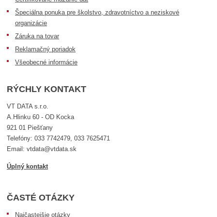
Špeciálna ponuka pre školstvo, zdravotníctvo a neziskové
organizácie
Záruka na tovar
Reklamačný poriadok
Všeobecné informácie
RÝCHLY KONTAKT
VT DATA s.r.o.
A.Hlinku 60 - OD Kocka
921 01 Piešťany
Telefóny: 033 7742479, 033 7625471
Email: vtdata@vtdata.sk
Úplný kontakt
ČASTÉ OTÁZKY
Najčastejšie otázky