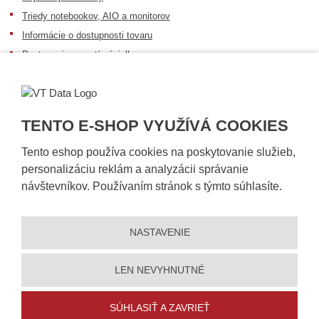
Triedy notebookov, AIO a monitorov
Informácie o dostupnosti tovaru
Postup pri prevzatí zásielky
Dopravné podmienky
Sledovanie zásielok
TENTO E-SHOP VYUŽÍVÁ COOKIES
Tento eshop používa cookies na poskytovanie služieb,
personalizáciu reklám a analyzácii správanie
návštevníkov. Používaním stránok s týmto súhlasíte.
NASTAVENIE
© 2026, VT DATA, s.r.o.
Vyhlásenie o prístupnosti
|
Ochrana osobných údajov
|
Mapa stránky
|
|
Nastavení cookies
LEN NEVYHNUTNÉ
Vytvorila
eBRÁNA
SÚHLASIŤ A ZAVRIEŤ
5% zľavu