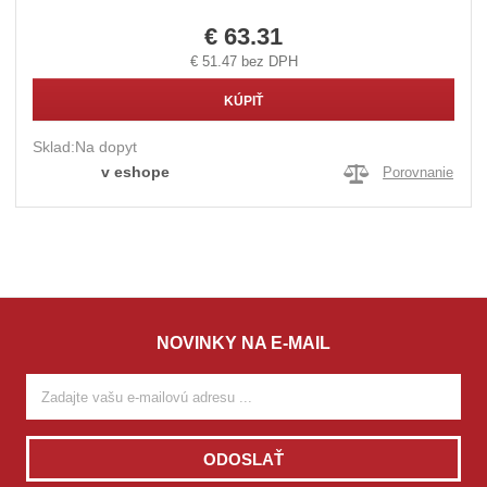
€ 63.31
€ 51.47 bez DPH
KÚPIŤ
Sklad:
Na dopyt
v eshope
Porovnanie
NOVINKY NA E-MAIL
ODOSLAŤ