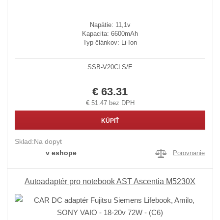
Napätie: 11,1v
Kapacita: 6600mAh
Typ článkov: Li-Ion
SSB-V20CLS/E
€ 63.31
€ 51.47 bez DPH
KÚPIŤ
Sklad:
Na dopyt
v eshope
Porovnanie
Autoadaptér pro notebook AST Ascentia M5230X