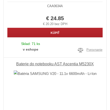
CAA0634A
€ 24.85
€ 20.20 bez DPH
KÚPIŤ
Sklad:
71 ks
v eshope
Porovnanie
Baterie do notebooku AST Ascentia M5230X