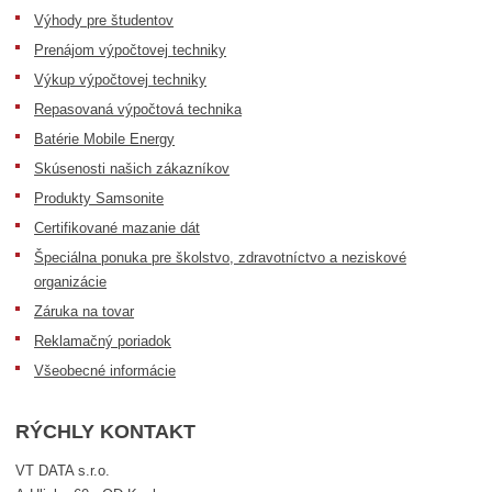
Výhody pre študentov
Prenájom výpočtovej techniky
Výkup výpočtovej techniky
Repasovaná výpočtová technika
Batérie Mobile Energy
Skúsenosti našich zákazníkov
Produkty Samsonite
Certifikované mazanie dát
Špeciálna ponuka pre školstvo, zdravotníctvo a neziskové
organizácie
Záruka na tovar
Reklamačný poriadok
Všeobecné informácie
RÝCHLY KONTAKT
VT DATA s.r.o.