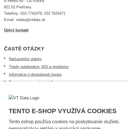
A.Hlinku 60 - OD Kocka
921 01 Piešťany
Telefóny: 033 7742479, 033 7625471
Email: vtdata@vtdata.sk
Úplný kontakt
ČASTÉ OTÁZKY
Najčastejšie otázky
Triedy notebookov, AIO a monitorov
Informácie o dostupnosti tovaru
Postup pri prevzatí zásielky
Dopravné podmienky
Sledovanie zásielok
TENTO E-SHOP VYUŽÍVÁ COOKIES
Tento eshop používa cookies na poskytovanie služieb,
personalizáciu reklám a analyzácii správanie