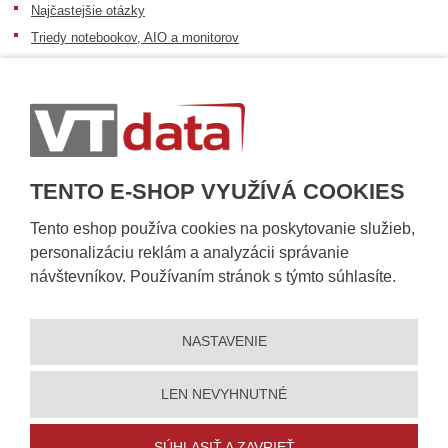
Najčastejšie otázky
Triedy notebookov, AIO a monitorov
Informácie o dostupnosti tovaru
Postup pri prevzatí zásielky
Dopravné podmienky
Sledovanie zásielok
TENTO E-SHOP VYUŽÍVÁ COOKIES
Tento eshop používa cookies na poskytovanie služieb,
personalizáciu reklám a analyzácii správanie
návštevníkov. Používaním stránok s týmto súhlasíte.
NASTAVENIE
© 2026, VT DATA, s.r.o.
Vyhlásenie o prístupnosti
|
Ochrana osobných údajov
|
Mapa stránky
|
|
Nastavení cookies
LEN NEVYHNUTNÉ
Vytvorila
eBRÁNA
SÚHLASIŤ A ZAVRIEŤ