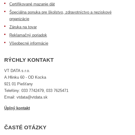
Certifikované mazanie dát
Špeciálna ponuka pre školstvo, zdravotníctvo a neziskové
organizácie
Záruka na tovar
Reklamačný poriadok
Všeobecné informácie
RÝCHLY KONTAKT
VT DATA s.r.o.
A.Hlinku 60 - OD Kocka
921 01 Piešťany
Telefóny: 033 7742479, 033 7625471
Email: vtdata@vtdata.sk
Úplný kontakt
ČASTÉ OTÁZKY