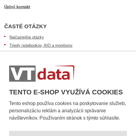
Úplný kontakt
ČASTÉ OTÁZKY
Najčastejšie otázky
Triedy notebookov, AIO a monitorov
Informácie o dostupnosti tovaru
Postup pri prevzatí zásielky
Dopravné podmienky
Sledovanie zásielok
TENTO E-SHOP VYUŽÍVÁ COOKIES
Tento eshop používa cookies na poskytovanie služieb,
personalizáciu reklám a analyzácii správanie
návštevníkov. Používaním stránok s týmto súhlasíte.