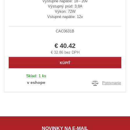
Výstupné napätie: 18 - 20v
Výstupný prúd: 3,8A
Výkon: 72W
Vstupné napätie: 12v
CAC0631B
€ 40.42
€ 32.86 bez DPH
KÚPIŤ
Sklad:
1 ks
v eshope
Porovnanie
NOVINKY NA E-MAIL