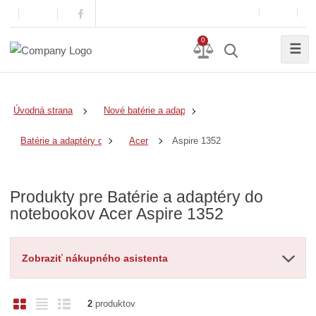
0
☰
Úvodná strana
Nové batérie a adaptéry
Aspire 1352
Batérie a adaptéry do notebookov
Acer
Produkty pre Batérie a adaptéry do
notebookov Acer Aspire 1352
Zobraziť nákupného asistenta
O
T
R
2
produktov