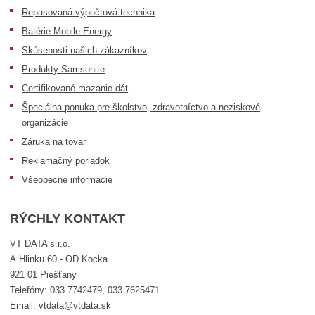
Repasovaná výpočtová technika
Batérie Mobile Energy
Skúsenosti našich zákazníkov
Produkty Samsonite
Certifikované mazanie dát
Špeciálna ponuka pre školstvo, zdravotníctvo a neziskové
organizácie
Záruka na tovar
Reklamačný poriadok
Všeobecné informácie
RÝCHLY KONTAKT
VT DATA s.r.o.
A.Hlinku 60 - OD Kocka
921 01 Piešťany
Telefóny: 033 7742479, 033 7625471
Email: vtdata@vtdata.sk