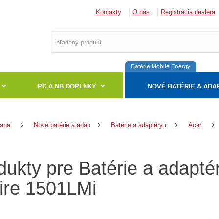
Kontakty
O nás
Registrácia dealera
Batérie Mobile Energy
PC A NB DOPLNKY
NOVÉ BATÉRIE A ADA
rana
Nové batérie a adaptéry
Batérie a adaptéry do notebookov
Acer
dukty pre Batérie a adapté
ire 1501LMi