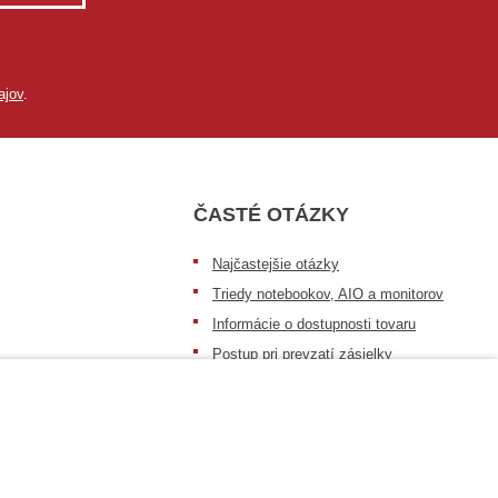
ajov
.
ČASTÉ OTÁZKY
Najčastejšie otázky
Triedy notebookov, AIO a monitorov
Informácie o dostupnosti tovaru
Postup pri prevzatí zásielky
Dopravné podmienky
Sledovanie zásielok