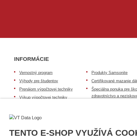
INFORMÁCIE
Vernostný program
Produkty Samsonite
Výhody pre študentov
Certifikované mazanie dá
Prenájom výpočtovej techniky
Špeciálna ponuka pre ško
zdravotníctvo a neziskov
Výkup výpočtovej techniky
organizácie
Repasovaná výpočtová technika
Záruka na tovar
Batérie Mobile Energy
Reklamačný poriadok
Skúsenosti našich zákazníkov
Všeobecné informácie
TENTO E-SHOP VYUŽÍVÁ COO