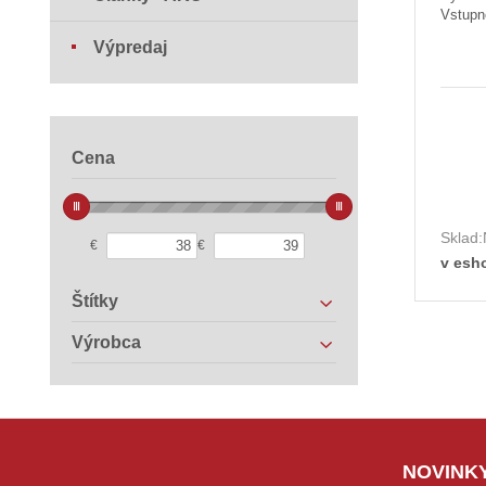
Vstupn
Výpredaj
Cena
Sklad:
€
€
v esh
Štítky
Výrobca
NOVINKY