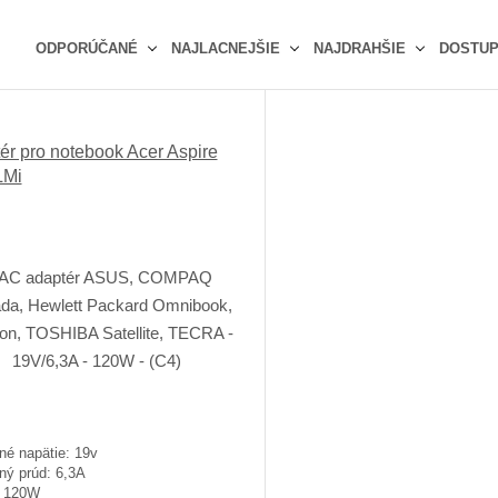
ODPORÚČANÉ
NAJLACNEJŠIE
NAJDRAHŠIE
DOSTU
Ř
a
z
ér pro notebook Acer Aspire
e
LMi
n
í
p
r
o
d
u
k
t
ů
né napätie: 19v
ný prúd: 6,3A
: 120W