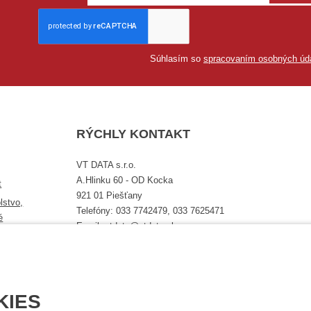
Súhlasím so
spracovaním osobných úd
RÝCHLY KONTAKT
VT DATA s.r.o.
A.Hlinku 60 - OD Kocka
t
921 01 Piešťany
lstvo,
Telefóny: 033 7742479, 033 7625471
é
Email: vtdata@vtdata.sk
Úplný kontakt
KIES