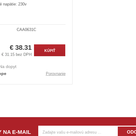
é napätie: 230v
CAA0631C
€ 38.31
KÚPIŤ
€ 31.15 bez DPH
Na dopyt
ope
Porovnanie
 NA E-MAIL
OD