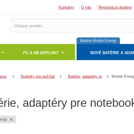
Kontakty
O nás
Registrácia dealera
Batérie Mobile Energy
PC A NB DOPLNKY
NOVÉ BATÉRIE A ADA
Mobile Ener
rana
Doplnky pre počítače a notebooky
Batérie, adaptéry pre notebooky
érie, adaptéry pre noteboo
nergy