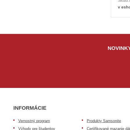
Sklad:
v esh
NOVINKY
INFORMÁCIE
Vernostný program
Produkty Samsonite
Výhody pre študentov
Certifikované mazanie dá