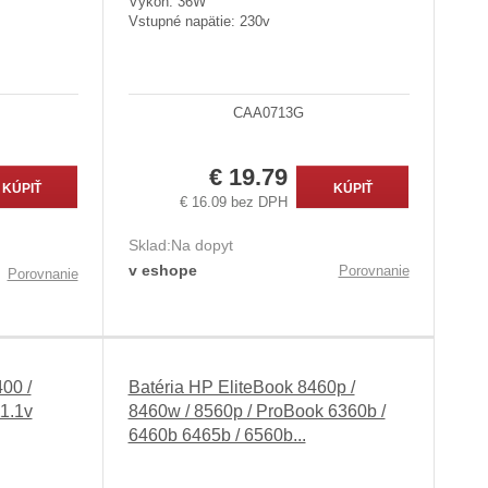
Výkon: 36W
Vstupné napätie: 230v
CAA0713G
€ 19.79
KÚPIŤ
KÚPIŤ
€ 16.09 bez DPH
Sklad:
Na dopyt
v eshope
Porovnanie
Porovnanie
00 /
Batéria HP EliteBook 8460p /
1.1v
8460w / 8560p / ProBook 6360b /
6460b 6465b / 6560b...