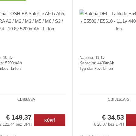
: 10,8v
Napätie: 11,1v
ta: 5200mAh
Kapacita: 4400mAh
nkov: Li-Ion
Typ článkov: Li-Ion
CBI0899A
CBI3161A-S
€ 149.37
€ 34.53
KÚPIŤ
€ 121.44 bez DPH
€ 28.07 bez DPH