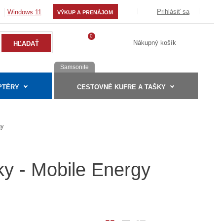
Prihlásiť sa
Windows 11
VÝKUP A PRENÁJOM
0
Nákupný košík
Samsonite
PTÉRY
CESTOVNÉ KUFRE A TAŠKY
gy
ky - Mobile Energy