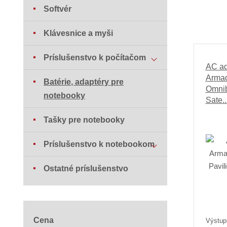
Softvér
Klávesnice a myši
Príslušenstvo k počítačom
AC a
Armad
Batérie, adaptéry pre
Omnib
notebooky
Sate..
Tašky pre notebooky
Príslušenstvo k notebookom
Ostatné príslušenstvo
Cena
Výstup