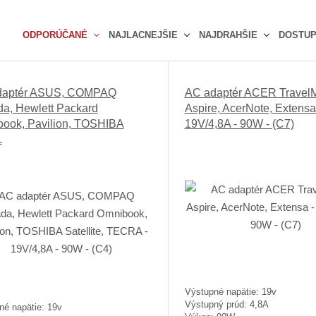
ODPORÚČANÉ
NAJLACNEJŠIE
NAJDRAHŠIE
DOSTU
Ř
a
z
daptér ASUS, COMPAQ
AC adaptér ACER TravelM
e
a, Hewlett Packard
Aspire, AcerNote, Extensa
n
ook, Pavilion, TOSHIBA
19V/4,8A - 90W - (C7)
í
.
p
r
o
d
u
k
t
ů
Výstupné napätie: 19v
Výstupný prúd: 4,8A
né napätie: 19v