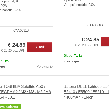
Výkon: 90W
ný prúd: 4,8A
Vstupné napätie: 230v
: 90W
é napätie: 230v
CAA0668B
CAA0631B
€ 24.85
€ 24.85
€ 20.20 bez DPH
KÚPIŤ
€ 20.20 bez DPH
Sklad:
71 ks
:
71 ks
v eshope
ope
Porovnanie
ia TOSHIBA Satellite A50 /
Batéria DELL Latitude E54
TECRA A2 / M2 / M3 / M5 / M6
E5410 / E5500 / E5510 - 1
S4 - 10...
4400mAh - Li-Ion
ava zadarmo