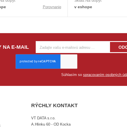
Na dopyt
Sklad:
Na dopyt
ope
v eshope
Porovnanie
 NA E-MAIL
OD
Súhlasím so
spracovaním osobných úd
RÝCHLY KONTAKT
VT DATA s.r.o.
A.Hlinku 60 - OD Kocka
t