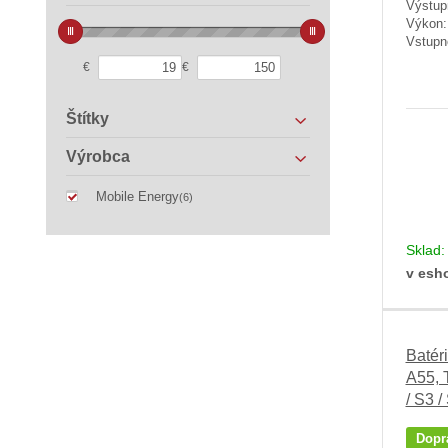
Výstup
Výkon
Vstupn
€
€
Štítky
Výrobca
Mobile Energy
(6)
Sklad
v esh
Batér
A55, 
/ S3 / 
Dopr