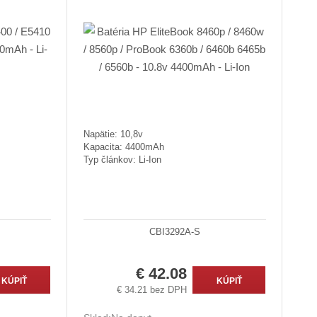
Napätie: 10,8v
Kapacita: 4400mAh
Typ článkov: Li-Ion
CBI3292A-S
€ 42.08
KÚPIŤ
KÚPIŤ
€ 34.21 bez DPH