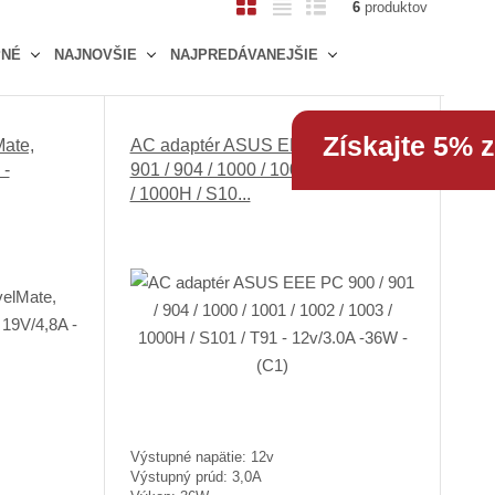
O
T
R
6
produktov
b
a
i
PNÉ
NAJNOVŠIE
NAJPREDÁVANEJŠIE
r
b
a
á
u
d
z
ľ
k
Získajte 5% 
k
k
o
ate,
AC adaptér ASUS EEE PC 900 /
o
o
v
 -
901 / 904 / 1000 / 1001 / 1002 / 1003
/ 1000H / S10...
v
v
ý
ý
ý
v
v
v
ý
ý
ý
p
p
p
i
i
i
s
s
s
Výstupné napätie: 12v
Výstupný prúd: 3,0A