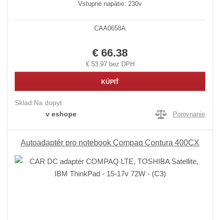
Vstupné napätie: 230v
CAA0658A
€ 66.38
€ 53.97 bez DPH
KÚPIŤ
Sklad:
Na dopyt
v eshope
Porovnanie
Autoadaptér pro notebook Compaq Contura 400CX