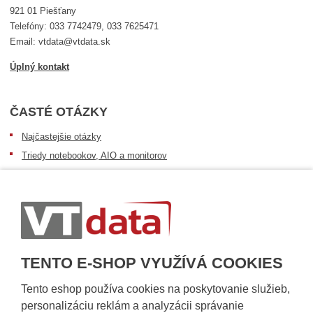
921 01 Piešťany
Telefóny: 033 7742479, 033 7625471
Email: vtdata@vtdata.sk
Úplný kontakt
ČASTÉ OTÁZKY
Najčastejšie otázky
Triedy notebookov, AIO a monitorov
Informácie o dostupnosti tovaru
Postup pri prevzatí zásielky
Dopravné podmienky
Sledovanie zásielok
TENTO E-SHOP VYUŽÍVÁ COOKIES
Tento eshop používa cookies na poskytovanie služieb,
personalizáciu reklám a analyzácii správanie