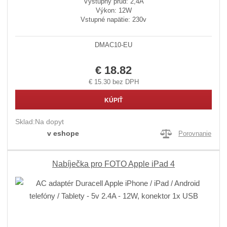
Výstupný prúd: 2,4A
Výkon: 12W
Vstupné napätie: 230v
DMAC10-EU
€ 18.82
€ 15.30 bez DPH
KÚPIŤ
Sklad:
Na dopyt
v eshope
Porovnanie
Nabíječka pro FOTO Apple iPad 4