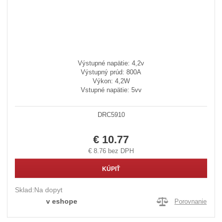
Výstupné napätie: 4,2v
Výstupný prúd: 800A
Výkon: 4,2W
Vstupné napätie: 5vv
DRC5910
€ 10.77
€ 8.76 bez DPH
KÚPIŤ
Sklad:
Na dopyt
v eshope
Porovnanie