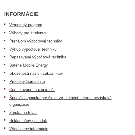
INFORMÁCIE
Vernostný program
Výhody pre študentov
Prenájom výpočtovej techniky
Výkup výpočtovej techniky
Repasovaná výpočtová technika
Batérie Mobile Energy
Skúsenosti našich zákazníkov
Produkty Samsonite
Certifikované mazanie dát
Špeciálna ponuka pre školstvo, zdravotníctvo a neziskové
organizácie
Záruka na tovar
Reklamačný poriadok
Všeobecné informácie