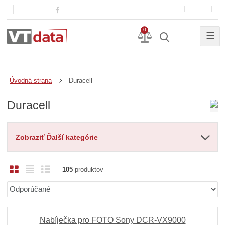
0
☰
Duracell
Úvodná strana
Duracell
Zobraziť Ďalší kategórie
O
T
R
105
produktov
b
a
i
Ř
r
b
a
a
á
u
d
z
z
ľ
k
e
Nabíječka pro FOTO Sony DCR-VX9000