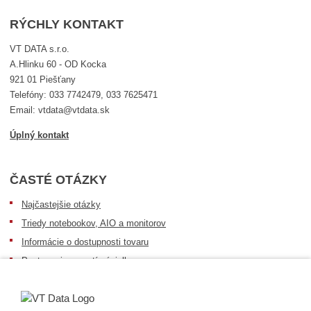
RÝCHLY KONTAKT
VT DATA s.r.o.
A.Hlinku 60 - OD Kocka
921 01 Piešťany
Telefóny: 033 7742479, 033 7625471
Email: vtdata@vtdata.sk
Úplný kontakt
ČASTÉ OTÁZKY
Najčastejšie otázky
Triedy notebookov, AIO a monitorov
Informácie o dostupnosti tovaru
Postup pri prevzatí zásielky
Dopravné podmienky
Sledovanie zásielok