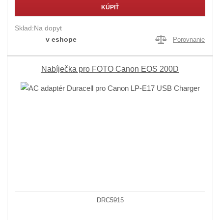
KÚPIŤ
Sklad:
Na dopyt
v eshope
Porovnanie
Nabíječka pro FOTO Canon EOS 200D
DRC5915