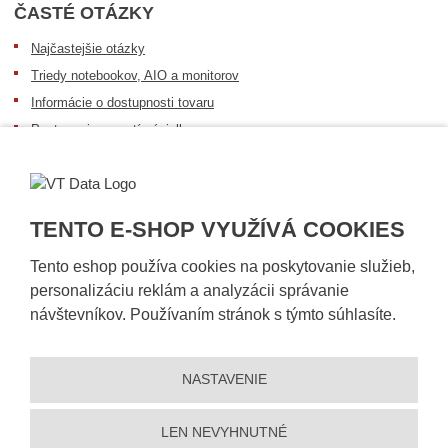
ČASTÉ OTÁZKY
Najčastejšie otázky
Triedy notebookov, AIO a monitorov
Informácie o dostupnosti tovaru
Postup pri prevzatí zásielky
Dopravné podmienky
Sledovanie zásielok
TENTO E-SHOP VYUŽÍVÁ COOKIES
Tento eshop používa cookies na poskytovanie služieb,
personalizáciu reklám a analyzácii správanie
návštevníkov. Používaním stránok s týmto súhlasíte.
NASTAVENIE
© 2026, VT DATA, s.r.o.
Vyhlásenie o prístupnosti
|
Ochrana osobných údajov
|
Mapa stránky
|
|
Nastavení cookies
LEN NEVYHNUTNÉ