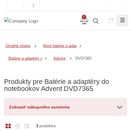
0
☰
Úvodná strana
Nové batérie a adaptéry
DVD7365
Batérie a adaptéry do notebookov
Advent
Produkty pre Batérie a adaptéry do
notebookov Advent DVD7365
Zobraziť nákupného asistenta
O
T
R
2
produktov