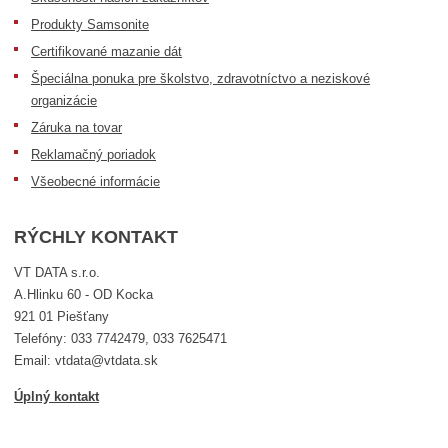
Produkty Samsonite
Certifikované mazanie dát
Špeciálna ponuka pre školstvo, zdravotníctvo a neziskové
organizácie
Záruka na tovar
Reklamačný poriadok
Všeobecné informácie
RÝCHLY KONTAKT
VT DATA s.r.o.
A.Hlinku 60 - OD Kocka
921 01 Piešťany
Telefóny: 033 7742479, 033 7625471
Email: vtdata@vtdata.sk
Úplný kontakt