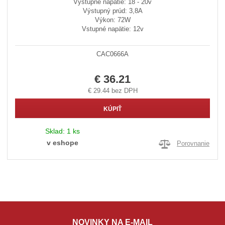
Výstupné napätie: 18 - 20v
Výstupný prúd: 3,8A
Výkon: 72W
Vstupné napätie: 12v
CAC0666A
€ 36.21
€ 29.44 bez DPH
KÚPIŤ
Sklad:
1 ks
v eshope
Porovnanie
NOVINKY NA E-MAIL