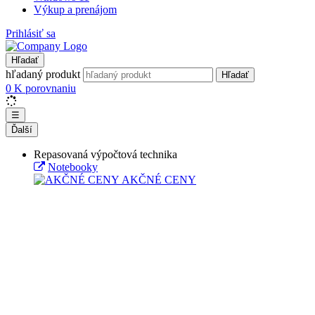
Výkup a prenájom
Prihlásiť sa
Hľadať
hľadaný produkt
Hľadať
0
K porovnaniu
☰
Ďalší
Repasovaná výpočtová technika
Notebooky
AKČNÉ CENY