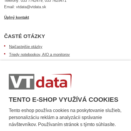
Telefóny: 033 7742479, 033 7625471
Email: vtdata@vtdata.sk
Úplný kontakt
ČASTÉ OTÁZKY
Najčastejšie otázky
Triedy notebookov, AIO a monitorov
Informácie o dostupnosti tovaru
Postup pri prevzatí zásielky
Dopravné podmienky
Sledovanie zásielok
TENTO E-SHOP VYUŽÍVÁ COOKIES
Tento eshop používa cookies na poskytovanie služieb,
personalizáciu reklám a analyzácii správanie
návštevníkov. Používaním stránok s týmto súhlasíte.