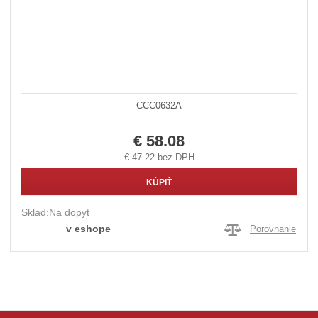
CCC0632A
€ 58.08
€ 47.22 bez DPH
KÚPIŤ
Sklad:
Na dopyt
v eshope
Porovnanie