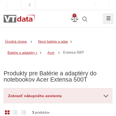
0
☰
Úvodná strana
Nové batérie a adaptéry
Extensa 500T
Batérie a adaptéry do notebookov
Acer
Produkty pre Batérie a adaptéry do
notebookov Acer Extensa 500T
Zobraziť nákupného asistenta
O
T
R
3
produktov