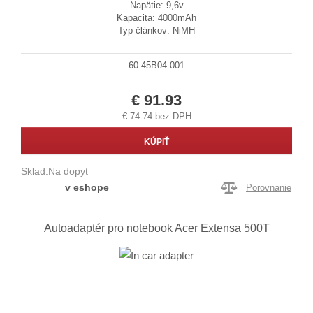
Napätie: 9,6v
Kapacita: 4000mAh
Typ článkov: NiMH
60.45B04.001
€ 91.93
€ 74.74 bez DPH
KÚPIŤ
Sklad:
Na dopyt
v eshope
Porovnanie
Autoadaptér pro notebook Acer Extensa 500T