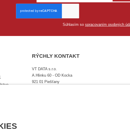
Súhlasím so
spracovaním osobných úd
RÝCHLY KONTAKT
VT DATA s.r.o.
A.Hlinku 60 - OD Kocka
t
921 01 Piešťany
lstvo,
Telefóny: 033 7742479, 033 7625471
é
Email: vtdata@vtdata.sk
Úplný kontakt
KIES