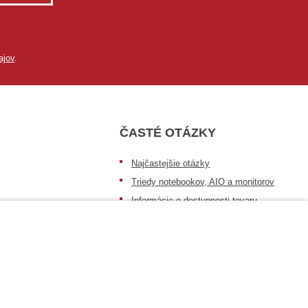
ajov
.
ČASTÉ OTÁZKY
Najčastejšie otázky
Triedy notebookov, AIO a monitorov
Informácie o dostupnosti tovaru
Postup pri prevzatí zásielky
Dopravné podmienky
Sledovanie zásielok