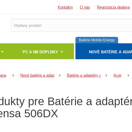
Kontakty
O nás
Registrácia dealera
Batérie Mobile Energy
PC A NB DOPLNKY
NOVÉ BATÉRIE A ADA
rana
Nové batérie a adaptéry
Batérie a adaptéry do notebookov
Acer
dukty pre Batérie a adapté
ensa 506DX