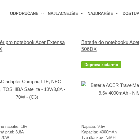
ODPORÚČANÉ
NAJLACNEJŠIE
NAJDRAHŠIE
DOSTU
Ř
a
z
ér pro notebook Acer Extensa
Baterie do notebooku Ace
e
X
506DX
n
í
p
Doprava zadarmo
r
o
d
u
k
t
ů
né napätie: 19v
Napätie: 9,6v
ný prúd: 3,8A
Kapacita: 4000mAh
: 70W
Typ článkov: NiMH