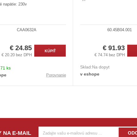
é napätie: 230v
CAA0632A
60.45B04.001
€ 24.85
€ 91.93
KÚPIŤ
€ 20.20 bez DPH
€ 74.74 bez DPH
Sklad:
Na dopyt
:
71 ks
v eshope
ope
Porovnanie
 NA E-MAIL
OD