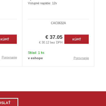
Vstupné napätie: 12v
CAC0632A
€ 37.05
KÚPIŤ
KÚPIŤ
€ 30.12 bez DPH
Sklad:
1 ks
Porovnanie
v eshope
Porovnanie
OSLAŤ