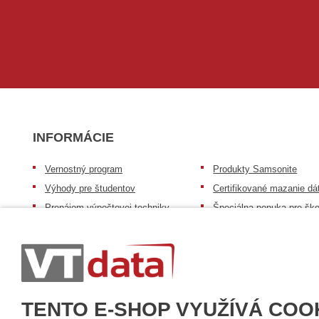
INFORMÁCIE
Vernostný program
Produkty Samsonite
Výhody pre študentov
Certifikované mazanie dá
Prenájom výpočtovej techniky
Špeciálna ponuka pre ško
zdravotníctvo a neziskov
Výkup výpočtovej techniky
organizácie
Repasovaná výpočtová technika
Záruka na tovar
Batérie Mobile Energy
Reklamačný poriadok
Skúsenosti našich zákazníkov
Všeobecné informácie
TENTO E-SHOP VYUŽÍVÁ COO