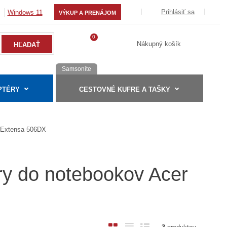
Prihlásiť sa
Windows 11
VÝKUP A PRENÁJOM
0
Nákupný košík
Samsonite
PTÉRY
CESTOVNÉ KUFRE A TAŠKY
Extensa 506DX
ry do notebookov Acer
O
T
R