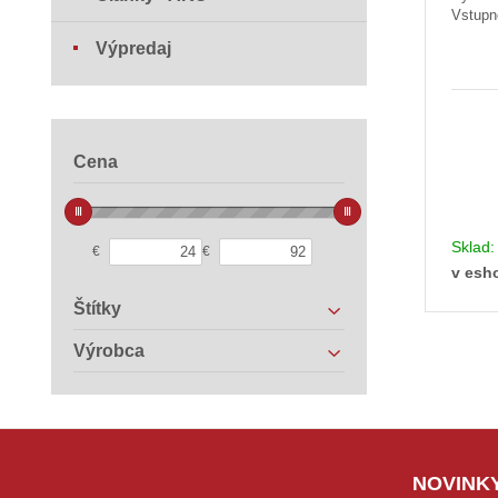
Vstupn
Výpredaj
Cena
Sklad
€
€
v esh
Štítky
Výrobca
NOVINKY