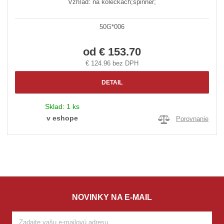
Vzhľad: na kolečkách;spinner;
50G*006
od
€ 153.70
€ 124.96 bez DPH
DETAIL
Sklad:
1 ks
v eshope
Porovnanie
NOVINKY NA E-MAIL