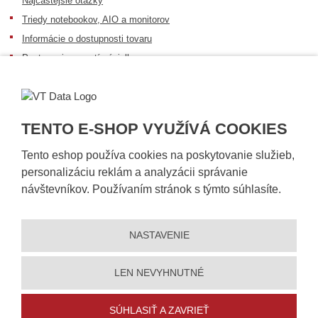
Najčastejšie otázky
Triedy notebookov, AIO a monitorov
Informácie o dostupnosti tovaru
Postup pri prevzatí zásielky
Dopravné podmienky
Sledovanie zásielok
TENTO E-SHOP VYUŽÍVÁ COOKIES
Tento eshop používa cookies na poskytovanie služieb,
personalizáciu reklám a analyzácii správanie
návštevníkov. Používaním stránok s týmto súhlasíte.
NASTAVENIE
© 2026, VT DATA, s.r.o.
Vyhlásenie o prístupnosti
|
Ochrana osobných údajov
|
Mapa stránky
|
|
Nastavení cookies
LEN NEVYHNUTNÉ
Vytvorila
eBRÁNA
SÚHLASIŤ A ZAVRIEŤ
5% zľavu