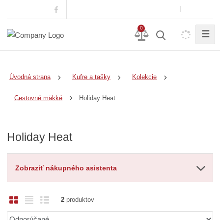
0
☰
Úvodná strana
Kufre a tašky
Kolekcie
Holiday Heat
Cestovné mäkké
Holiday Heat
Zobraziť nákupného asistenta
O
T
R
2
produktov
b
a
i
Ř