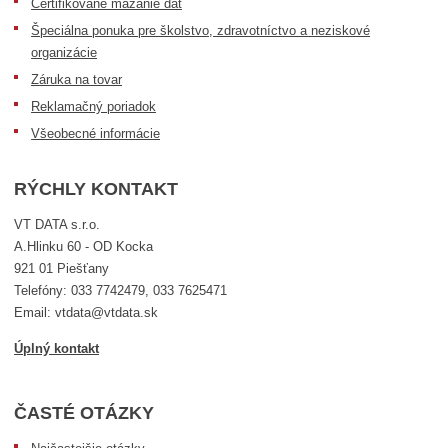
Certifikované mazanie dát
Špeciálna ponuka pre školstvo, zdravotníctvo a neziskové
organizácie
Záruka na tovar
Reklamačný poriadok
Všeobecné informácie
RÝCHLY KONTAKT
VT DATA s.r.o.
A.Hlinku 60 - OD Kocka
921 01 Piešťany
Telefóny: 033 7742479, 033 7625471
Email: vtdata@vtdata.sk
Úplný kontakt
ČASTÉ OTÁZKY