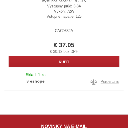
Výstupné napätie: 18 - 20v
Výstupný prúd: 3,8A
Výkon: 72W
Vstupné napätie: 12v
CAC0632A
€ 37.05
€ 30.12 bez DPH
KÚPIŤ
Sklad:
1 ks
v eshope
Porovnanie
NOVINKY NA E-MAIL