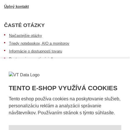
Úplný kontakt
ČASTÉ OTÁZKY
Najčastejšie otázky
Triedy notebookov, AIO a monitorov
Informácie o dostupnosti tovaru
Postup pri prevzatí zásielky
Dopravné podmienky
Sledovanie zásielok
TENTO E-SHOP VYUŽÍVÁ COOKIES
Tento eshop používa cookies na poskytovanie služieb,
personalizáciu reklám a analyzácii správanie
návštevníkov. Používaním stránok s týmto súhlasíte.