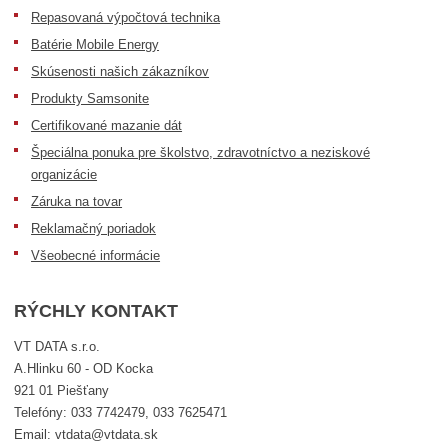
Repasovaná výpočtová technika
Batérie Mobile Energy
Skúsenosti našich zákazníkov
Produkty Samsonite
Certifikované mazanie dát
Špeciálna ponuka pre školstvo, zdravotníctvo a neziskové
organizácie
Záruka na tovar
Reklamačný poriadok
Všeobecné informácie
RÝCHLY KONTAKT
VT DATA s.r.o.
A.Hlinku 60 - OD Kocka
921 01 Piešťany
Telefóny: 033 7742479, 033 7625471
Email: vtdata@vtdata.sk