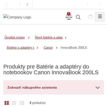
0
☰
Úvodná strana
Nové batérie a adaptéry
InnovaBook 200LS
Batérie a adaptéry do notebookov
Canon
Produkty pre Batérie a adaptéry do
notebookov Canon InnovaBook 200LS
Zobraziť nákupného asistenta
O
T
R
2
produktov