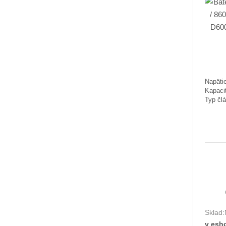
Napätie
Kapaci
Typ člá
Sklad:
v esh