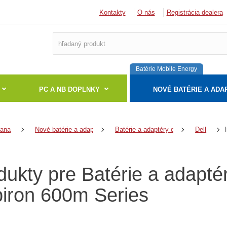
Kontakty
O nás
Registrácia dealera
Batérie Mobile Energy
PC A NB DOPLNKY
NOVÉ BATÉRIE A ADA
rana
Nové batérie a adaptéry
Batérie a adaptéry do notebookov
Dell
dukty pre Batérie a adapté
piron 600m Series