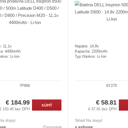
: 11,1v
Napätie: 14,8v
ta: 4400mAh
Kapacita: 2200mAh
nkov: Li-Ion
Typ článkov: Li-Ion
7P806
6Y270
€ 184.99
€ 58.81
KÚPIŤ
€ 150.40 bez DPH
€ 47.81 bez DPH
Na dopyt
Sklad:
Na dopyt
ope
v eshope
Porovnanie