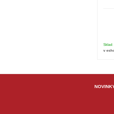
Sklad
v esh
NOVINKY