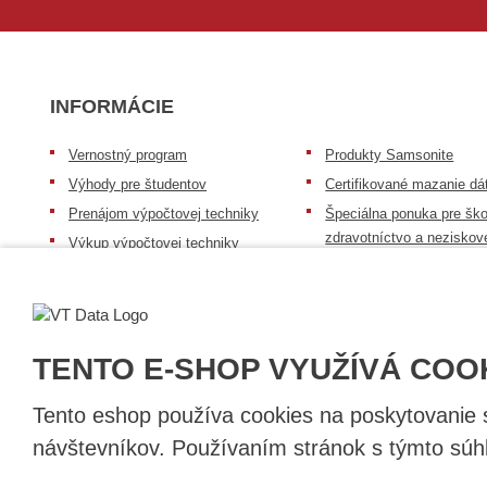
INFORMÁCIE
Vernostný program
Produkty Samsonite
Výhody pre študentov
Certifikované mazanie dá
Prenájom výpočtovej techniky
Špeciálna ponuka pre ško
zdravotníctvo a neziskov
Výkup výpočtovej techniky
organizácie
Repasovaná výpočtová technika
Záruka na tovar
Batérie Mobile Energy
Reklamačný poriadok
Skúsenosti našich zákazníkov
Všeobecné informácie
TENTO E-SHOP VYUŽÍVÁ COO
Tento eshop používa cookies na poskytovanie sl
návštevníkov. Používaním stránok s týmto súhl