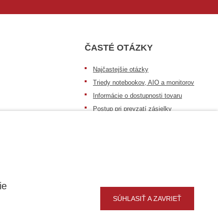
ČASTÉ OTÁZKY
Najčastejšie otázky
Triedy notebookov, AIO a monitorov
Informácie o dostupnosti tovaru
Postup pri prevzatí zásielky
Dopravné podmienky
Sledovanie zásielok
ie
SÚHLASIŤ A ZAVRIEŤ