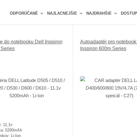
ODPORÚČANÉ
NAJLACNEJŠIE
NAJDRAHŠIE
DOSTU
Ř
a
z
ie do notebooku Dell Inspiron
Autoadaptér pro notebook
e
Series
Inspiron 600m Series
n
í
p
r
o
d
u
k
t
ů
: 11,1v
ta: 5200mAh
nkov: Li-Ion