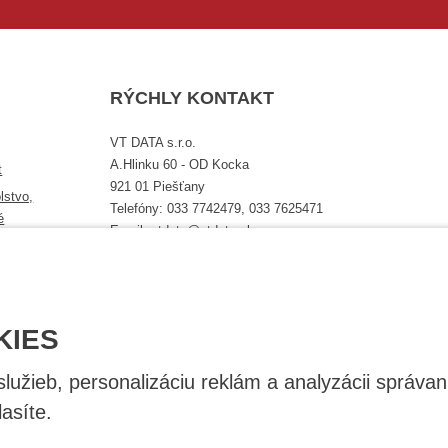
RÝCHLY KONTAKT
VT DATA s.r.o.
A.Hlinku 60 - OD Kocka
t
921 01 Piešťany
lstvo,
Telefóny: 033 7742479, 033 7625471
é
Email: vtdata@vtdata.sk
Úplný kontakt
KIES
užieb, personalizáciu reklám a analyzácii správan
asíte.