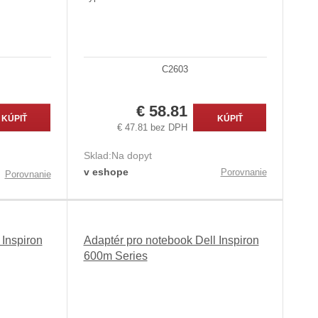
C2603
€ 58.81
KÚPIŤ
KÚPIŤ
€ 47.81 bez DPH
Sklad:
Na dopyt
v eshope
Porovnanie
Porovnanie
 Inspiron
Adaptér pro notebook Dell Inspiron
600m Series