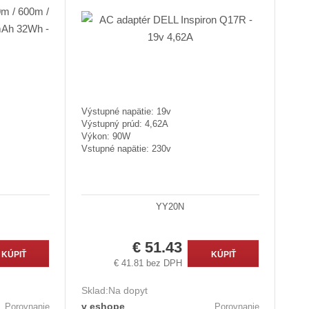
Výstupné napätie: 19v
Výstupný prúd: 4,62A
Výkon: 90W
Vstupné napätie: 230v
YY20N
€ 51.43
KÚPIŤ
KÚPIŤ
€ 41.81 bez DPH
Sklad:
Na dopyt
v eshope
Porovnanie
Porovnanie