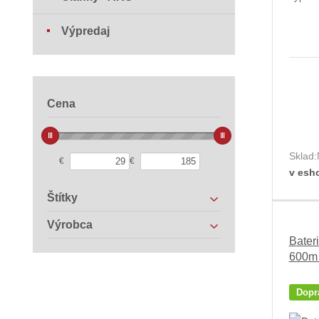
Výpredaj
Cena
Sklad:
€
€
v esh
Štítky
Výrobca
Bater
600m 
Dopr