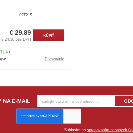
09T215
€ 29.89
KÚPIŤ
€ 24.30 bez DPH
:
71 ks
ope
Porovnanie
 NA E-MAIL
OD
Súhlasím so
spracovaním osobných úd