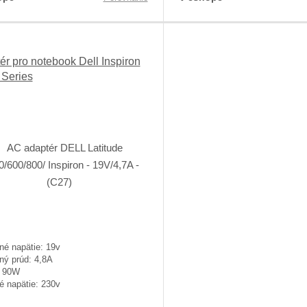
ér pro notebook Dell Inspiron
Series
né napätie: 19v
ný prúd: 4,8A
: 90W
é napätie: 230v