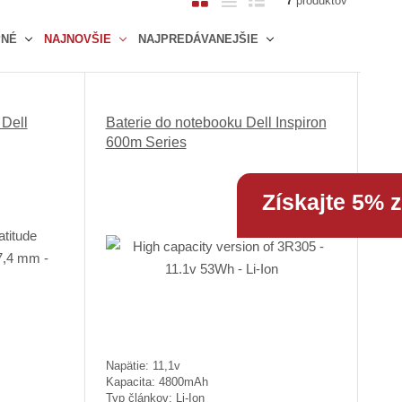
7
produktov
b
a
i
PNÉ
NAJNOVŠIE
NAJPREDÁVANEJŠIE
r
b
a
á
u
d
z
ľ
k
k
k
o
 Dell
Baterie do notebooku Dell Inspiron
o
o
v
600m Series
v
v
ý
ý
ý
v
Získajte 5% 
v
v
ý
ý
ý
p
p
p
i
i
i
s
s
s
Napätie: 11,1v
Kapacita: 4800mAh
Typ článkov: Li-Ion