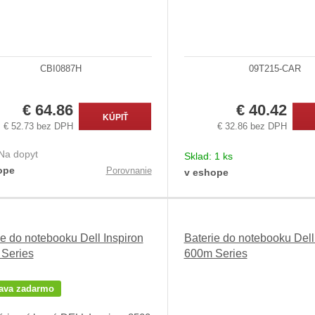
CBI0887H
09T215-CAR
€ 64.86
€ 40.42
KÚPIŤ
€ 52.73 bez DPH
€ 32.86 bez DPH
Na dopyt
Sklad:
1 ks
ope
Porovnanie
v eshope
ie do notebooku Dell Inspiron
Baterie do notebooku Dell
Series
600m Series
ava zadarmo