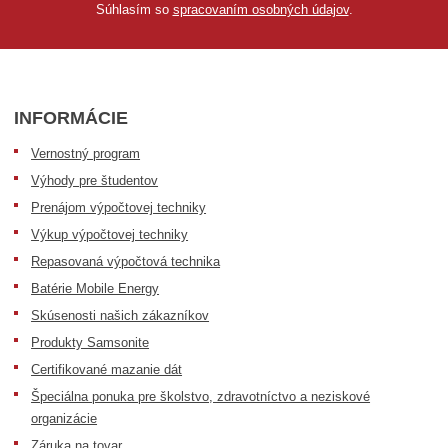
Súhlasím so
spracovaním osobných údajov
.
INFORMÁCIE
Vernostný program
Výhody pre študentov
Prenájom výpočtovej techniky
Výkup výpočtovej techniky
Repasovaná výpočtová technika
Batérie Mobile Energy
Skúsenosti našich zákazníkov
Produkty Samsonite
Certifikované mazanie dát
Špeciálna ponuka pre školstvo, zdravotníctvo a neziskové
organizácie
Záruka na tovar