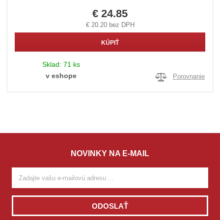
€ 24.85
€ 20.20 bez DPH
KÚPIŤ
Sklad:
71 ks
v eshope
Porovnanie
NOVINKY NA E-MAIL
ODOSLAŤ