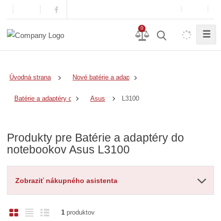
0
☰
Úvodná strana
Nové batérie a adaptéry
L3100
Batérie a adaptéry do notebookov
Asus
Produkty pre Batérie a adaptéry do
notebookov Asus L3100
Zobraziť nákupného asistenta
O
T
R
1
produktov