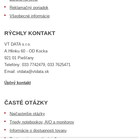
Reklamačný poriadok
Všeobecné informácie
RÝCHLY KONTAKT
VT DATA s.r.o.
A.Hlinku 60 - OD Kocka
921 01 Piešťany
Telefóny: 033 7742479, 033 7625471
Email: vtdata@vtdata.sk
Úplný kontakt
ČASTÉ OTÁZKY
Najčastejšie otázky
Triedy notebookov, AIO a monitorov
Informácie o dostupnosti tovaru
Postup pri prevzatí zásielky