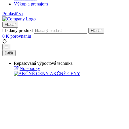
Výkup a prenájom
Prihlásiť sa
Hľadať
hľadaný produkt
Hľadať
0
K porovnaniu
☰
Ďalší
Repasovaná výpočtová technika
Notebooky
AKČNÉ CENY