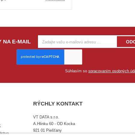
 NA E-MAIL
OD
Súhlasím so
spracovaním osobných úd
RÝCHLY KONTAKT
VT DATA s.r.o.
A.Hlinku 60 - OD Kocka
t
921 01 Piešťany
lstvo,