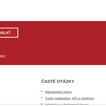
OSLAŤ
ajov
.
ČASTÉ OTÁZKY
Najčastejšie otázky
Triedy notebookov, AIO a monitorov
Informácie o dostupnosti tovaru