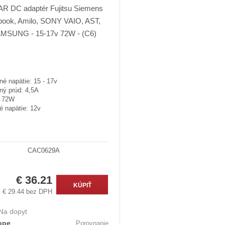
é napätie: 15 - 17v
ný prúd: 4,5A
: 72W
é napätie: 12v
CAC0629A
€ 36.21
KÚPIŤ
€ 29.44 bez DPH
Na dopyt
ope
Porovnanie