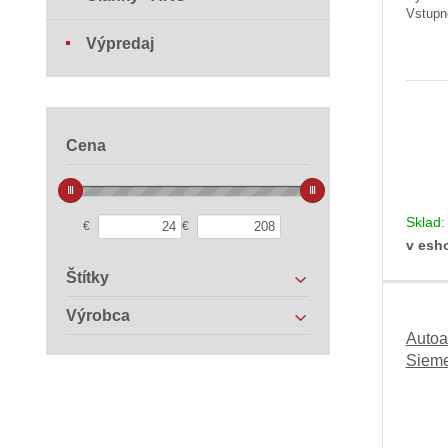
Vstupn
Výpredaj
Cena
Sklad
€
€
v esh
Štítky
Výrobca
Autoa
Siem