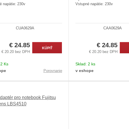
é napätie: 230v
Vstupné napätie: 230v
CUA0629A
CAA0629A
€ 24.85
€ 24.85
KÚPIŤ
€ 20.20 bez DPH
€ 20.20 bez DPH
:
2 Ks
Sklad:
2 ks
ope
v eshope
Porovnanie
daptér pro notebook Fujitsu
ens LBS4510