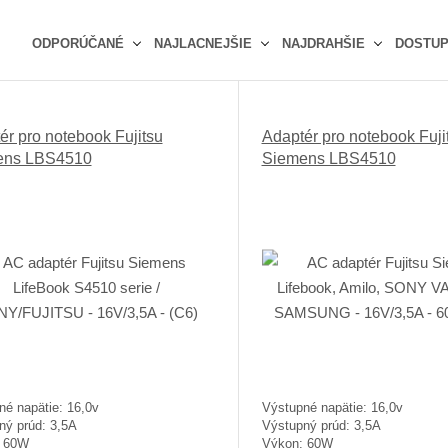
ODPORÚČANÉ
NAJLACNEJŠIE
NAJDRAHŠIE
DOSTU
Ř
a
z
ér pro notebook Fujitsu
Adaptér pro notebook Fuji
e
ens LBS4510
Siemens LBS4510
n
í
p
r
o
d
u
k
t
ů
né napätie: 16,0v
Výstupné napätie: 16,0v
ný prúd: 3,5A
Výstupný prúd: 3,5A
: 60W
Výkon: 60W