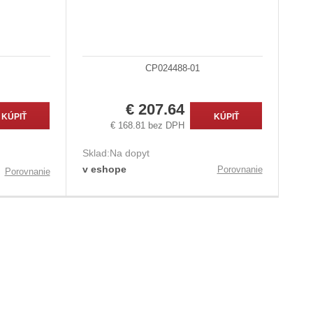
CP024488-01
€ 207.64
KÚPIŤ
KÚPIŤ
€ 168.81 bez DPH
Sklad:
Na dopyt
v eshope
Porovnanie
Porovnanie