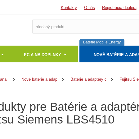
Kontakty
O nás
Registrácia dealera
Batérie Mobile Energy
PC A NB DOPLNKY
NOVÉ BATÉRIE A ADA
rana
Nové batérie a adaptéry
Batérie a adaptéry do notebookov
Fujitsu Si
dukty pre Batérie a adapt
itsu Siemens LBS4510