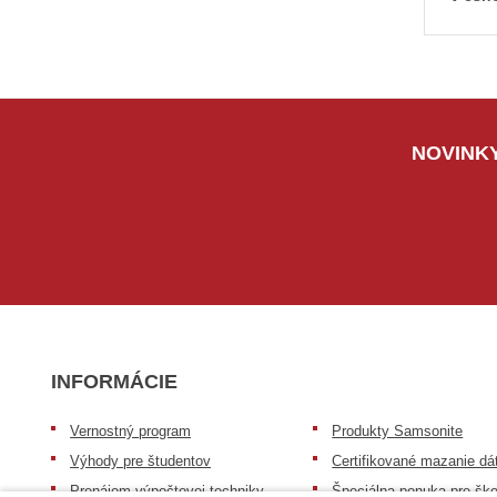
NOVINKY
INFORMÁCIE
Vernostný program
Produkty Samsonite
Výhody pre študentov
Certifikované mazanie dá
Prenájom výpočtovej techniky
Špeciálna ponuka pre ško