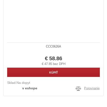
CCC0626A
€ 58.86
€ 47.85 bez DPH
KÚPIŤ
Sklad:
Na dopyt
v eshope
Porovnanie