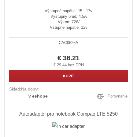
Výstupné napätie: 15 - 17v
Výstupný prúd: 4,5A
Výkon: 72W
Vstupné napätie: 12v
CAC0626A
€ 36.21
€ 29.44 bez DPH
KÚPIŤ
Sklad:
Na dopyt
v eshope
Porovnanie
Autoadaptér pro notebook Compaq LTE 5250