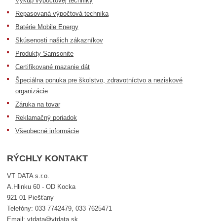
Výkup výpočtovej techniky
Repasovaná výpočtová technika
Batérie Mobile Energy
Skúsenosti našich zákazníkov
Produkty Samsonite
Certifikované mazanie dát
Špeciálna ponuka pre školstvo, zdravotníctvo a neziskové
organizácie
Záruka na tovar
Reklamačný poriadok
Všeobecné informácie
RÝCHLY KONTAKT
VT DATA s.r.o.
A.Hlinku 60 - OD Kocka
921 01 Piešťany
Telefóny: 033 7742479, 033 7625471
Email: vtdata@vtdata.sk