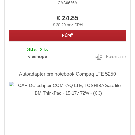
CAA0626A
€ 24.85
€ 20.20 bez DPH
KÚPIŤ
Sklad:
2 ks
v eshope
Porovnanie
Autoadaptér pro notebook Compaq LTE 5250