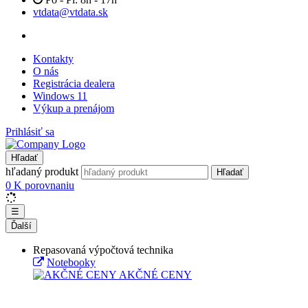
vtdata@vtdata.sk
Kontakty
O nás
Registrácia dealera
Windows 11
Výkup a prenájom
Prihlásiť sa
Hľadať
hľadaný produkt
Hľadať
0
K porovnaniu
☰
Ďalší
Repasovaná výpočtová technika
Notebooky
AKČNÉ CENY