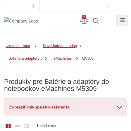
0
☰
Úvodná strana
Nové batérie a adaptéry
M5309
Batérie a adaptéry do notebookov
eMachines
Produkty pre Batérie a adaptéry do
notebookov eMachines M5309
Zobraziť nákupného asistenta
O
T
R
1
produktov