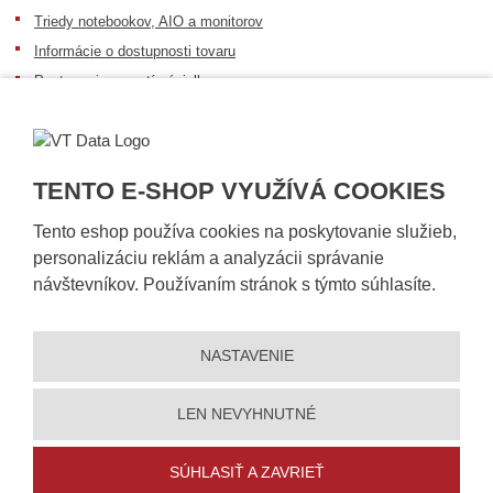
Triedy notebookov, AIO a monitorov
Informácie o dostupnosti tovaru
Postup pri prevzatí zásielky
Dopravné podmienky
Sledovanie zásielok
TENTO E-SHOP VYUŽÍVÁ COOKIES
Tento eshop používa cookies na poskytovanie služieb,
personalizáciu reklám a analyzácii správanie
návštevníkov. Používaním stránok s týmto súhlasíte.
NASTAVENIE
© 2026, VT DATA, s.r.o.
Vyhlásenie o prístupnosti
|
Ochrana osobných údajov
|
Mapa stránky
|
|
Nastavení cookies
LEN NEVYHNUTNÉ
Vytvorila
eBRÁNA
SÚHLASIŤ A ZAVRIEŤ
5% zľavu