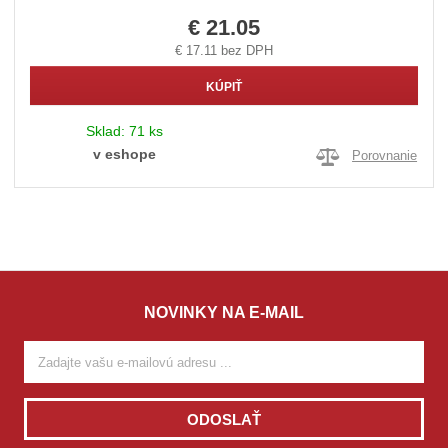
€ 21.05
€ 17.11 bez DPH
KÚPIŤ
Sklad:
71 ks
v eshope
Porovnanie
NOVINKY NA E-MAIL
ODOSLAŤ