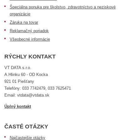
Špeciálna ponuka pre školstvo, zdravotníctvo a neziskové
organizácie
Záruka na tovar
Reklamačný poriadok
Všeobecné informácie
RÝCHLY KONTAKT
VT DATA s.r.o.
A.Hlinku 60 - OD Kocka
921 01 Piešťany
Telefóny: 033 7742479, 033 7625471
Email: vtdata@vtdata.sk
Úplný kontakt
ČASTÉ OTÁZKY
Najčastejšie otázky