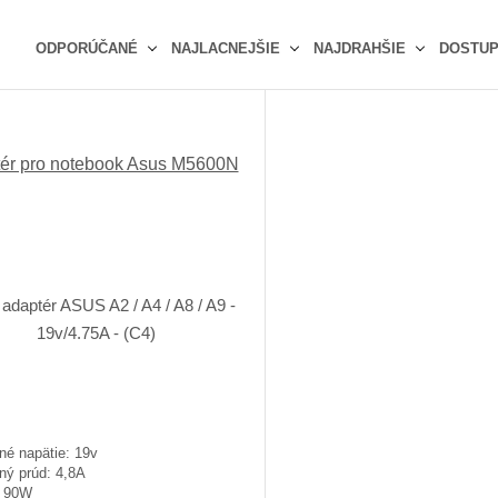
ODPORÚČANÉ
NAJLACNEJŠIE
NAJDRAHŠIE
DOSTU
Ř
a
z
e
ér pro notebook Asus M5600N
n
í
p
r
o
d
u
k
t
ů
né napätie: 19v
ný prúd: 4,8A
: 90W