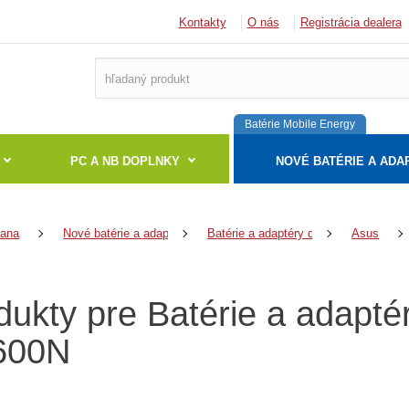
Kontakty
O nás
Registrácia dealera
Batérie Mobile Energy
PC A NB DOPLNKY
NOVÉ BATÉRIE A ADA
rana
Nové batérie a adaptéry
Batérie a adaptéry do notebookov
Asus
dukty pre Batérie a adapt
600N