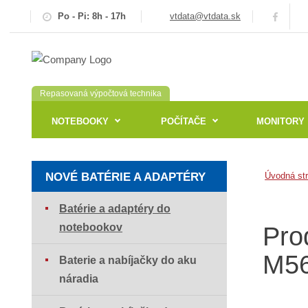
Po - Pi: 8h - 17h
vtdata@vtdata.sk
Repasovaná výpočtová technika
NOTEBOOKY
POČÍTAČE
MONITORY
NOVÉ BATÉRIE A ADAPTÉRY
Úvodná st
Batérie a adaptéry do
notebookov
Pro
M5
Baterie a nabíjačky do aku
náradia