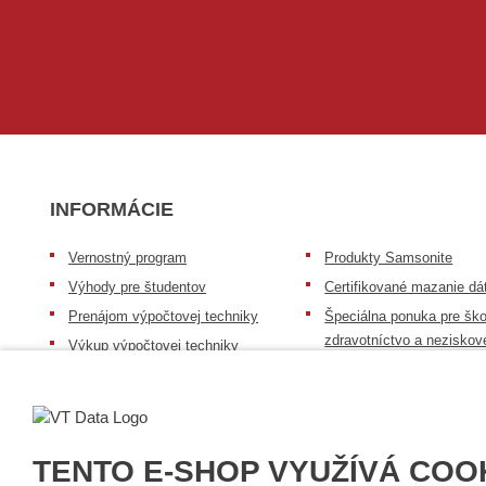
INFORMÁCIE
Vernostný program
Produkty Samsonite
Výhody pre študentov
Certifikované mazanie dá
Prenájom výpočtovej techniky
Špeciálna ponuka pre ško
zdravotníctvo a neziskov
Výkup výpočtovej techniky
organizácie
Repasovaná výpočtová technika
Záruka na tovar
Batérie Mobile Energy
Reklamačný poriadok
Skúsenosti našich zákazníkov
Všeobecné informácie
TENTO E-SHOP VYUŽÍVÁ COO