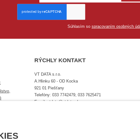
Súhlasím so
spracovaním osobných úd
RÝCHLY KONTAKT
VT DATA s.r.o.
A.Hlinku 60 - OD Kocka
t
921 01 Piešťany
lstvo,
Telefóny: 033 7742479, 033 7625471
é
Email: vtdata@vtdata.sk
Úplný kontakt
KIES