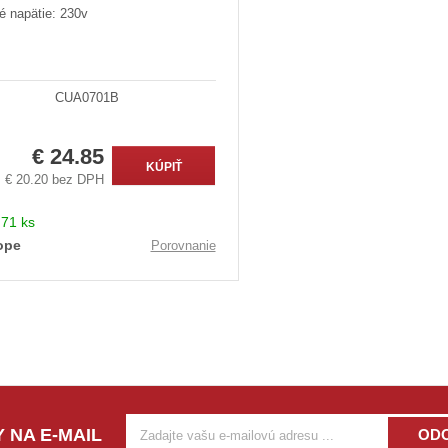
é napätie: 230v
CUA0701B
€ 24.85
KÚPIŤ
€ 20.20 bez DPH
:
71 ks
ope
Porovnanie
 NA E-MAIL
OD