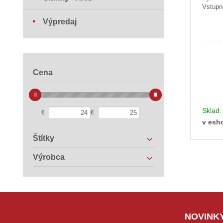
Vstupn
Výpredaj
Cena
Sklad
€
€
v esh
Štítky
Výrobca
NOVINKY