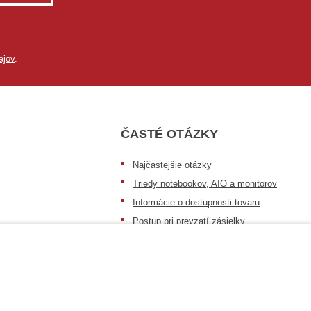
ajov
.
ČASTÉ OTÁZKY
Najčastejšie otázky
Triedy notebookov, AIO a monitorov
Informácie o dostupnosti tovaru
Postup pri prevzatí zásielky
Dopravné podmienky
Sledovanie zásielok