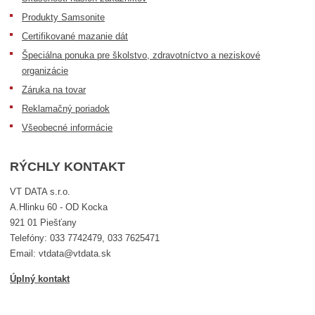
Produkty Samsonite
Certifikované mazanie dát
Špeciálna ponuka pre školstvo, zdravotníctvo a neziskové
organizácie
Záruka na tovar
Reklamačný poriadok
Všeobecné informácie
RÝCHLY KONTAKT
VT DATA s.r.o.
A.Hlinku 60 - OD Kocka
921 01 Piešťany
Telefóny: 033 7742479, 033 7625471
Email: vtdata@vtdata.sk
Úplný kontakt