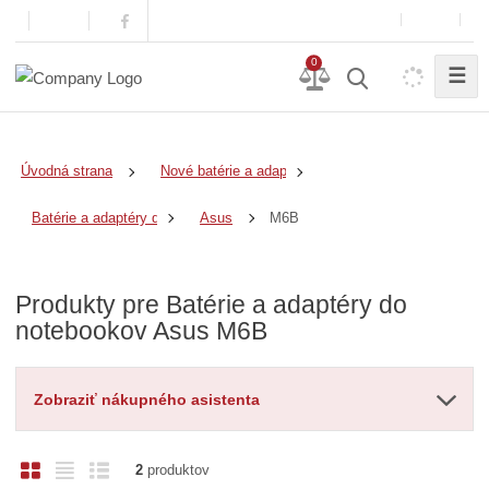
0
☰
Úvodná strana
Nové batérie a adaptéry
M6B
Batérie a adaptéry do notebookov
Asus
Produkty pre Batérie a adaptéry do
notebookov Asus M6B
Zobraziť nákupného asistenta
O
T
R
2
produktov