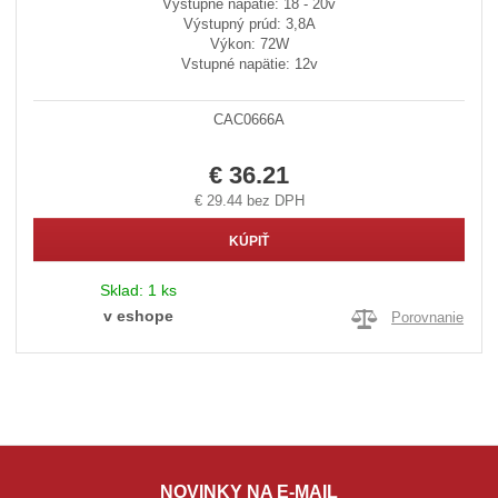
Výstupné napätie: 18 - 20v
Výstupný prúd: 3,8A
Výkon: 72W
Vstupné napätie: 12v
CAC0666A
€ 36.21
€ 29.44 bez DPH
KÚPIŤ
Sklad:
1 ks
v eshope
Porovnanie
NOVINKY NA E-MAIL