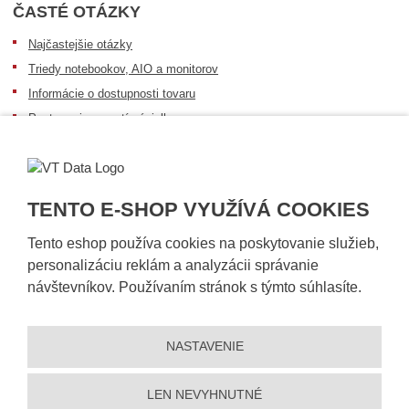
ČASTÉ OTÁZKY
Najčastejšie otázky
Triedy notebookov, AIO a monitorov
Informácie o dostupnosti tovaru
Postup pri prevzatí zásielky
Dopravné podmienky
Sledovanie zásielok
TENTO E-SHOP VYUŽÍVÁ COOKIES
Tento eshop používa cookies na poskytovanie služieb,
personalizáciu reklám a analyzácii správanie
návštevníkov. Používaním stránok s týmto súhlasíte.
NASTAVENIE
© 2026, VT DATA, s.r.o.
Vyhlásenie o prístupnosti
|
Ochrana osobných údajov
|
Mapa stránky
|
|
Nastavení cookies
LEN NEVYHNUTNÉ