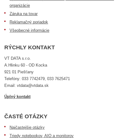
organizácie
Záruka na tovar
Reklamačný poriadok
Všeobecné informácie
RÝCHLY KONTAKT
VT DATA s.r.o.
A.Hlinku 60 - OD Kocka
921 01 Piešťany
Telefóny: 033 7742479, 033 7625471
Email: vtdata@vtdata.sk
Úplný kontakt
ČASTÉ OTÁZKY
Najčastejšie otázky
Triedy notebookov, AIO a monitorov