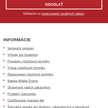
ODOSLAŤ
Súhlasím so
spracovaním osobných údajov
.
INFORMÁCIE
Vernostný program
Výhody pre študentov
Prenájom výpočtovej techniky
Výkup výpočtovej techniky
Repasovaná výpočtová technika
Batérie Mobile Energy
Skúsenosti našich zákazníkov
Produkty Samsonite
Certifikované mazanie dát
Špeciálna ponuka pre školstvo, zdravotníctvo a neziskové