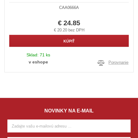
CAA0666A
€ 24.85
€ 20.20 bez DPH
KÚPIŤ
Sklad:
71 ks
v eshope
Porovnanie
NOVINKY NA E-MAIL