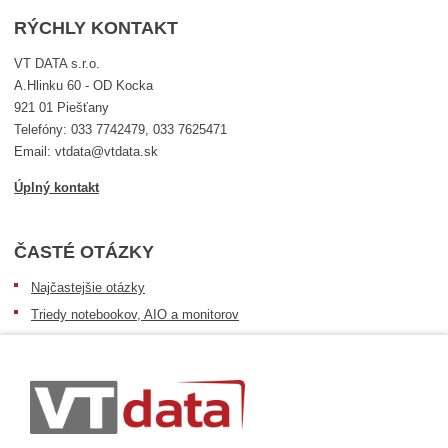
RÝCHLY KONTAKT
VT DATA s.r.o.
A.Hlinku 60 - OD Kocka
921 01 Piešťany
Telefóny: 033 7742479, 033 7625471
Email: vtdata@vtdata.sk
Úplný kontakt
ČASTÉ OTÁZKY
Najčastejšie otázky
Triedy notebookov, AIO a monitorov
Informácie o dostupnosti tovaru
Postup pri prevzatí zásielky
Dopravné podmienky
Sledovanie zásielok