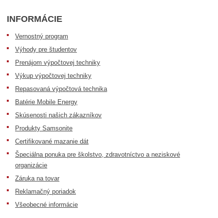
INFORMÁCIE
Vernostný program
Výhody pre študentov
Prenájom výpočtovej techniky
Výkup výpočtovej techniky
Repasovaná výpočtová technika
Batérie Mobile Energy
Skúsenosti našich zákazníkov
Produkty Samsonite
Certifikované mazanie dát
Špeciálna ponuka pre školstvo, zdravotníctvo a neziskové
organizácie
Záruka na tovar
Reklamačný poriadok
Všeobecné informácie