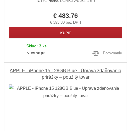
R-TE-iPhone-13-Pro-128GB-G-010
€ 483.76
€ 393.30 bez DPH
KÚPIŤ
Sklad:
3 ks
v eshope
Porovnanie
APPLE - iPhone 15 128GB Blue - Úprava zdaňovania
prirážky – použitý tovar