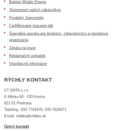
Batérie Mobile Energy
Skúsenosti našich zákazníkov
Produkty Samsonite
Certifikované mazanie dát
Špeciálna ponuka pre školstvo, zdravotníctvo a neziskové
organizácie
Záruka na tovar
Reklamačný poriadok
Všeobecné informácie
RÝCHLY KONTAKT
VT DATA s.r.o.
A.Hlinku 60 - OD Kocka
921 01 Piešťany
Telefóny: 033 7742479, 033 7625471
Email: vtdata@vtdata.sk
Úplný kontakt