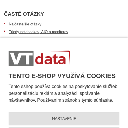
ČASTÉ OTÁZKY
Najčastejšie otázky
Triedy notebookov, AIO a monitorov
Informácie o dostupnosti tovaru
Postup pri prevzatí zásielky
Dopravné podmienky
Sledovanie zásielok
TENTO E-SHOP VYUŽÍVÁ COOKIES
Tento eshop používa cookies na poskytovanie služieb,
personalizáciu reklám a analyzácii správanie
návštevníkov. Používaním stránok s týmto súhlasíte.
NASTAVENIE
© 2026, VT DATA, s.r.o.
Vyhlásenie o prístupnosti
|
Ochrana osobných údajov
|
Mapa stránky
|
|