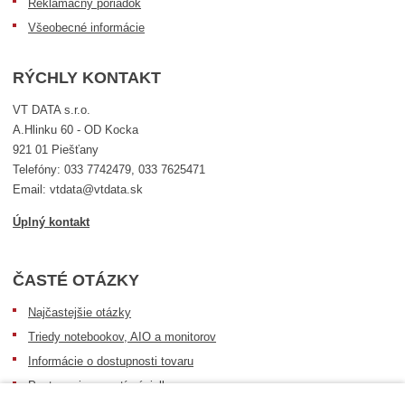
Reklamačný poriadok
Všeobecné informácie
RÝCHLY KONTAKT
VT DATA s.r.o.
A.Hlinku 60 - OD Kocka
921 01 Piešťany
Telefóny: 033 7742479, 033 7625471
Email: vtdata@vtdata.sk
Úplný kontakt
ČASTÉ OTÁZKY
Najčastejšie otázky
Triedy notebookov, AIO a monitorov
Informácie o dostupnosti tovaru
Postup pri prevzatí zásielky