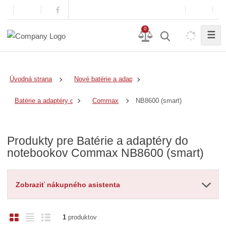
0
☰
Úvodná strana
Nové batérie a adaptéry
NB8600 (smart)
Batérie a adaptéry do notebookov
Commax
Produkty pre Batérie a adaptéry do
notebookov Commax NB8600 (smart)
Zobraziť nákupného asistenta
O
T
R
1
produktov