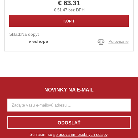
€ 63.31
€ 51.47 bez DPH
KÚPIŤ
Sklad:
Na dopyt
v eshope
Porovnanie
NOVINKY NA E-MAIL
ODOSLAŤ
Súhlasím so
spracovaním osobných údajov
.