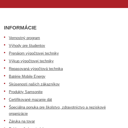
INFORMÁCIE
Vernostný program
Výhody pre študentov
Prenájom výpočtovej techniky
Výkup výpočtovej techniky
Repasovaná výpočtová technika
Batérie Mobile Energy
Skúsenosti našich zákazníkov
Produkty Samsonite
Certifikované mazanie dát
Špeciálna ponuka pre školstvo, zdravotníctvo a neziskové
organizácie
Záruka na tovar