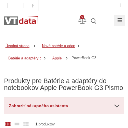
0
☰
Úvodná strana
Nové batérie a adaptéry
PowerBook G3 Pismo
Batérie a adaptéry do notebookov
Apple
Produkty pre Batérie a adaptéry do
notebookov Apple PowerBook G3 Pismo
Zobraziť nákupného asistenta
O
T
R
1
produktov