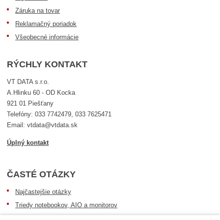
Záruka na tovar
Reklamačný poriadok
Všeobecné informácie
RÝCHLY KONTAKT
VT DATA s.r.o.
A.Hlinku 60 - OD Kocka
921 01 Piešťany
Telefóny: 033 7742479, 033 7625471
Email: vtdata@vtdata.sk
Úplný kontakt
ČASTÉ OTÁZKY
Najčastejšie otázky
Triedy notebookov, AIO a monitorov
Informácie o dostupnosti tovaru