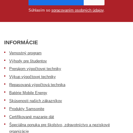
Súhlasím so
spracovaním osobných údajov
.
INFORMÁCIE
Vernostný program
Výhody pre študentov
Prenájom výpočtovej techniky
Výkup výpočtovej techniky
Repasovaná výpočtová technika
Batérie Mobile Energy
Skúsenosti našich zákazníkov
Produkty Samsonite
Certifikované mazanie dát
Špeciálna ponuka pre školstvo, zdravotníctvo a neziskové
organizácie