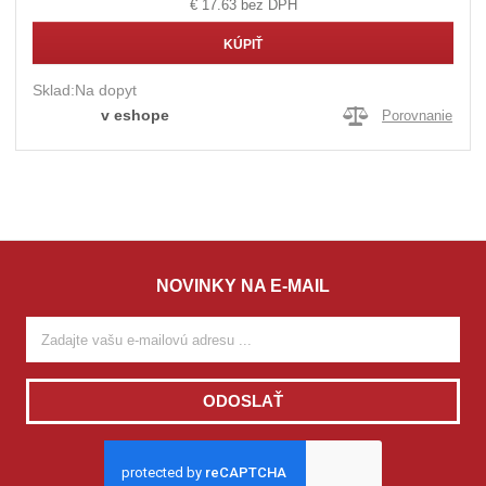
€ 17.63 bez DPH
KÚPIŤ
Sklad:
Na dopyt
v eshope
Porovnanie
NOVINKY NA E-MAIL
ODOSLAŤ