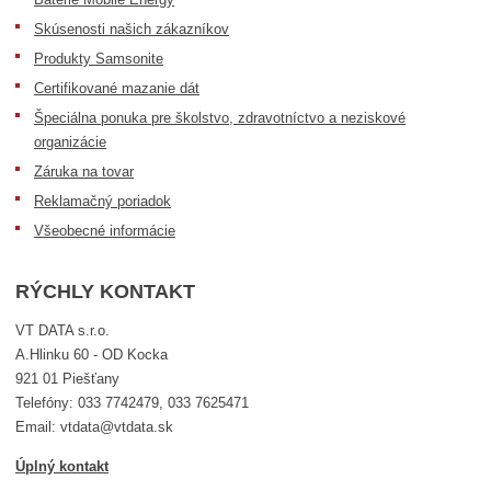
Skúsenosti našich zákazníkov
Produkty Samsonite
Certifikované mazanie dát
Špeciálna ponuka pre školstvo, zdravotníctvo a neziskové
organizácie
Záruka na tovar
Reklamačný poriadok
Všeobecné informácie
RÝCHLY KONTAKT
VT DATA s.r.o.
A.Hlinku 60 - OD Kocka
921 01 Piešťany
Telefóny: 033 7742479, 033 7625471
Email: vtdata@vtdata.sk
Úplný kontakt