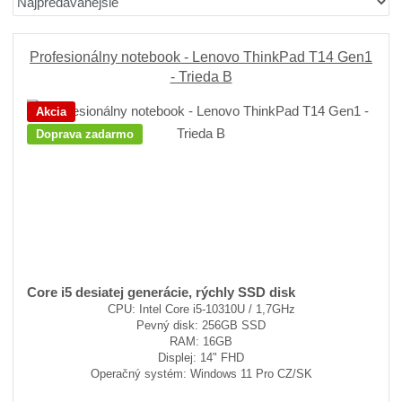
r
b
a
a
á
u
d
z
z
ľ
k
e
Profesionálny notebook - Lenovo ThinkPad T14 Gen1
n
k
k
o
- Trieda B
í
o
o
v
Akcia
p
v
v
ý
Doprava zadarmo
r
ý
ý
v
o
v
v
ý
d
ý
ý
p
u
p
p
i
k
i
i
s
t
ů
s
s
Core i5 desiatej generácie, rýchly SSD disk
CPU: Intel Core i5-10310U / 1,7GHz
Pevný disk: 256GB SSD
RAM: 16GB
Displej: 14" FHD
Operačný systém: Windows 11 Pro CZ/SK