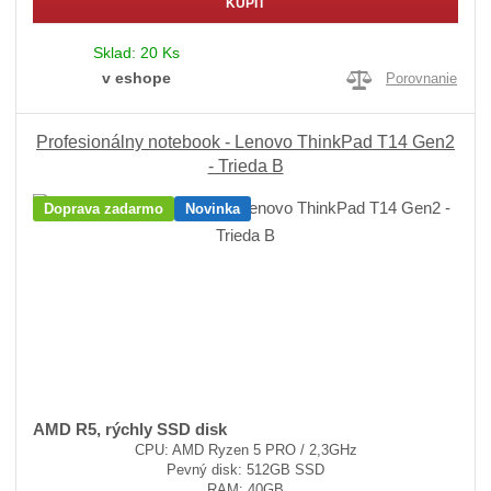
KÚPIŤ
Sklad:
20 Ks
v eshope
Porovnanie
Profesionálny notebook - Lenovo ThinkPad T14 Gen2
- Trieda B
Doprava zadarmo
Novinka
AMD R5, rýchly SSD disk
CPU: AMD Ryzen 5 PRO / 2,3GHz
Pevný disk: 512GB SSD
RAM: 40GB