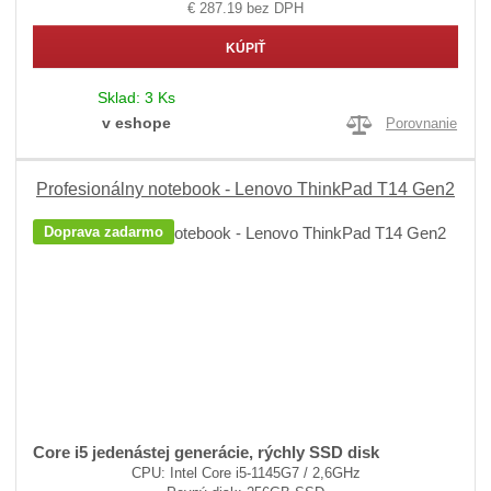
€ 287.19 bez DPH
KÚPIŤ
Sklad:
3 Ks
v eshope
Porovnanie
Profesionálny notebook - Lenovo ThinkPad T14 Gen2
Doprava zadarmo
Core i5 jedenástej generácie, rýchly SSD disk
CPU: Intel Core i5-1145G7 / 2,6GHz