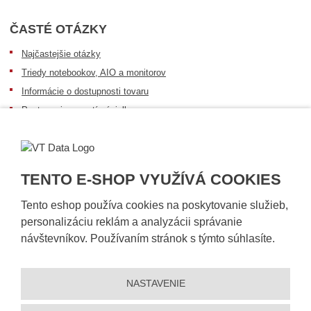
ČASTÉ OTÁZKY
Najčastejšie otázky
Triedy notebookov, AIO a monitorov
Informácie o dostupnosti tovaru
Postup pri prevzatí zásielky
Dopravné podmienky
Sledovanie zásielok
TENTO E-SHOP VYUŽÍVÁ COOKIES
Tento eshop používa cookies na poskytovanie služieb,
personalizáciu reklám a analyzácii správanie
návštevníkov. Používaním stránok s týmto súhlasíte.
NASTAVENIE
© 2026, VT DATA, s.r.o.
Vyhlásenie o prístupnosti
|
Ochrana osobných údajov
|
Mapa stránky
|
|