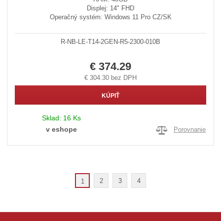
Displej: 14" FHD
Operačný systém: Windows 11 Pro CZ/SK
R-NB-LE-T14-2GEN-R5-2300-010B
€ 374.29
€ 304.30 bez DPH
KÚPIŤ
Sklad:
16 Ks
v eshope
Porovnanie
2
3
4
1