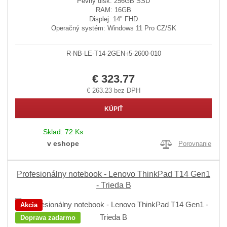
Pevný disk: 256GB SSD
RAM: 16GB
Displej: 14" FHD
Operačný systém: Windows 11 Pro CZ/SK
R-NB-LE-T14-2GEN-i5-2600-010
€ 323.77
€ 263.23 bez DPH
KÚPIŤ
Sklad:
72 Ks
v eshope
Porovnanie
Profesionálny notebook - Lenovo ThinkPad T14 Gen1
- Trieda B
Akcia
Doprava zadarmo