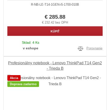
R-NB-LE-T14-1GEN-i5-1700-010B
€ 285.88
€ 232.42 bez DPH
KÚPIŤ
Sklad:
4 Ks
v eshope
Porovnanie
Profesionálny notebook - Lenovo ThinkPad T14 Gen2
- Trieda B
Akcia
Doprava zadarmo