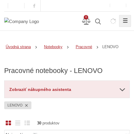
0
☰
LENOVO
Úvodná strana
Notebooky
Pracovné
Pracovné notebooky - LENOVO
Zobraziť nákupného asistenta
LENOVO
O
T
R
30
produktov
b
a
i
Ř