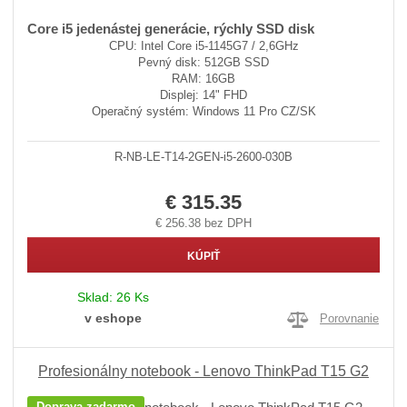
Core i5 jedenástej generácie, rýchly SSD disk
CPU: Intel Core i5-1145G7 / 2,6GHz
Pevný disk: 512GB SSD
RAM: 16GB
Displej: 14" FHD
Operačný systém: Windows 11 Pro CZ/SK
R-NB-LE-T14-2GEN-i5-2600-030B
€ 315.35
€ 256.38 bez DPH
KÚPIŤ
Sklad:
26 Ks
v eshope
Porovnanie
Profesionálny notebook - Lenovo ThinkPad T15 G2
Doprava zadarmo