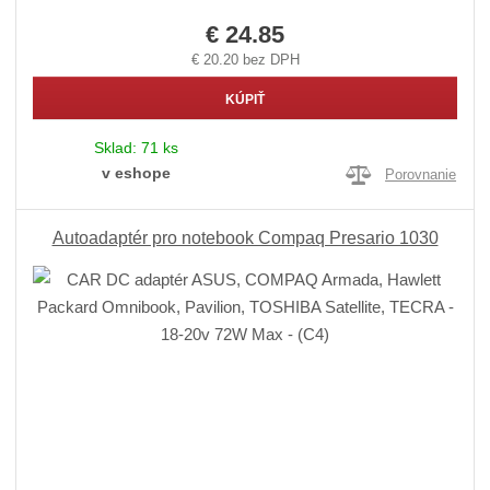
€ 24.85
€ 20.20 bez DPH
KÚPIŤ
Sklad:
71 ks
v eshope
Porovnanie
Autoadaptér pro notebook Compaq Presario 1030