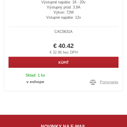
Výstupné napätie: 18 - 20v
Výstupný prúd: 3,8A
Výkon: 72W
Vstupné napätie: 12v
CAC0631A
€ 40.42
€ 32.86 bez DPH
KÚPIŤ
Sklad:
1 ks
v eshope
Porovnanie
NOVINKY NA E-MAIL