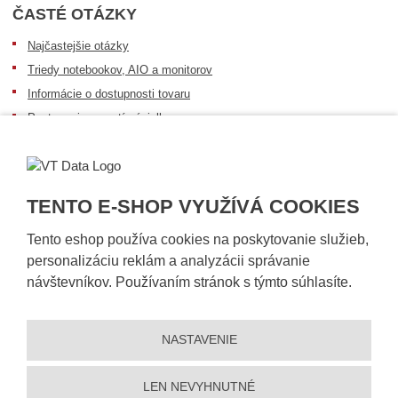
ČASTÉ OTÁZKY
Najčastejšie otázky
Triedy notebookov, AIO a monitorov
Informácie o dostupnosti tovaru
Postup pri prevzatí zásielky
Dopravné podmienky
Sledovanie zásielok
TENTO E-SHOP VYUŽÍVÁ COOKIES
Tento eshop používa cookies na poskytovanie služieb,
personalizáciu reklám a analyzácii správanie
návštevníkov. Používaním stránok s týmto súhlasíte.
NASTAVENIE
© 2026, VT DATA, s.r.o.
Vyhlásenie o prístupnosti
|
Ochrana osobných údajov
|
Mapa stránky
|
|
Nastavení cookies
LEN NEVYHNUTNÉ