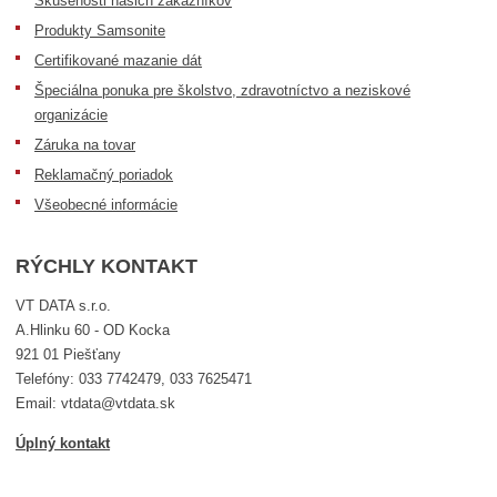
Skúsenosti našich zákazníkov
Produkty Samsonite
Certifikované mazanie dát
Špeciálna ponuka pre školstvo, zdravotníctvo a neziskové
organizácie
Záruka na tovar
Reklamačný poriadok
Všeobecné informácie
RÝCHLY KONTAKT
VT DATA s.r.o.
A.Hlinku 60 - OD Kocka
921 01 Piešťany
Telefóny: 033 7742479, 033 7625471
Email: vtdata@vtdata.sk
Úplný kontakt