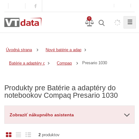
0
☰
Úvodná strana
Nové batérie a adaptéry
Presario 1030
Batérie a adaptéry do notebookov
Compaq
Produkty pre Batérie a adaptéry do
notebookov Compaq Presario 1030
Zobraziť nákupného asistenta
O
T
R
2
produktov