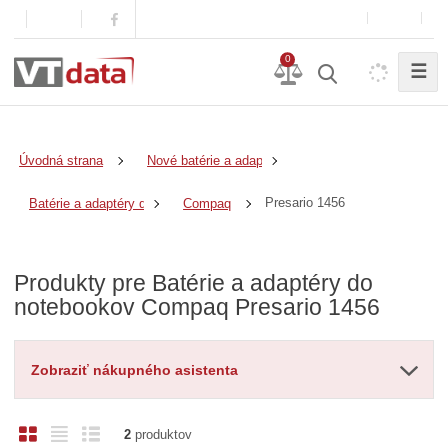
0
☰
Úvodná strana
Nové batérie a adaptéry
Presario 1456
Batérie a adaptéry do notebookov
Compaq
Produkty pre Batérie a adaptéry do
notebookov Compaq Presario 1456
Zobraziť nákupného asistenta
O
T
R
2
produktov