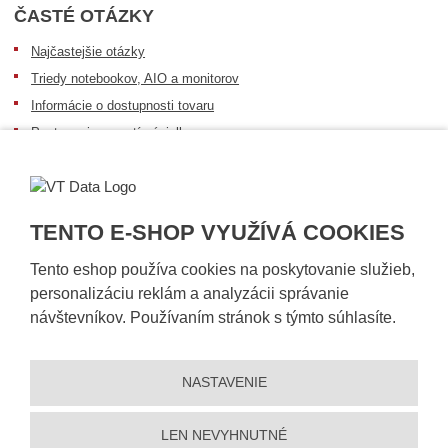
ČASTÉ OTÁZKY
Najčastejšie otázky
Triedy notebookov, AIO a monitorov
Informácie o dostupnosti tovaru
Postup pri prevzatí zásielky
Dopravné podmienky
Sledovanie zásielok
TENTO E-SHOP VYUŽÍVÁ COOKIES
Tento eshop používa cookies na poskytovanie služieb,
personalizáciu reklám a analyzácii správanie
návštevníkov. Používaním stránok s týmto súhlasíte.
NASTAVENIE
© 2026, VT DATA, s.r.o.
Vyhlásenie o prístupnosti
|
Ochrana osobných údajov
|
Mapa stránky
|
|
Nastavení cookies
LEN NEVYHNUTNÉ