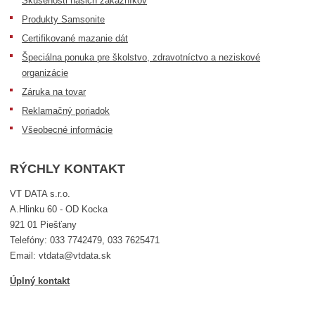
Skúsenosti našich zákazníkov
Produkty Samsonite
Certifikované mazanie dát
Špeciálna ponuka pre školstvo, zdravotníctvo a neziskové
organizácie
Záruka na tovar
Reklamačný poriadok
Všeobecné informácie
RÝCHLY KONTAKT
VT DATA s.r.o.
A.Hlinku 60 - OD Kocka
921 01 Piešťany
Telefóny: 033 7742479, 033 7625471
Email: vtdata@vtdata.sk
Úplný kontakt