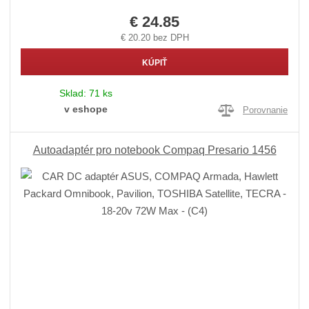
€ 24.85
€ 20.20 bez DPH
KÚPIŤ
Sklad:
71 ks
v eshope
Porovnanie
Autoadaptér pro notebook Compaq Presario 1456