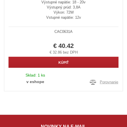
Výstupné napätie: 18 - 20v
Výstupný prúd: 3,8A
Výkon: 72W
Vstupné napätie: 12v
CAC0631A
€ 40.42
€ 32.86 bez DPH
KÚPIŤ
Sklad:
1 ks
v eshope
Porovnanie
NOVINKY NA E-MAIL