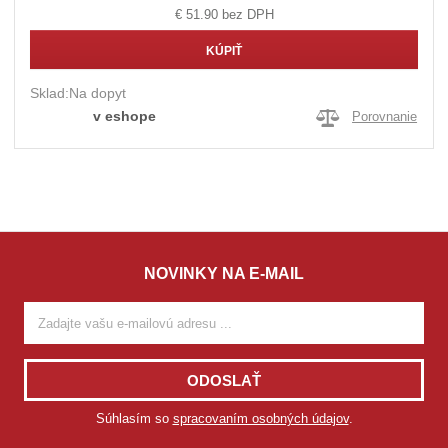
€ 51.90 bez DPH
KÚPIŤ
Sklad:
Na dopyt
v eshope
Porovnanie
NOVINKY NA E-MAIL
ODOSLAŤ
Súhlasím so
spracovaním osobných údajov
.