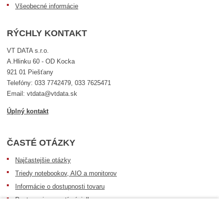
Všeobecné informácie
RÝCHLY KONTAKT
VT DATA s.r.o.
A.Hlinku 60 - OD Kocka
921 01 Piešťany
Telefóny: 033 7742479, 033 7625471
Email: vtdata@vtdata.sk
Úplný kontakt
ČASTÉ OTÁZKY
Najčastejšie otázky
Triedy notebookov, AIO a monitorov
Informácie o dostupnosti tovaru
Postup pri prevzatí zásielky
Dopravné podmienky