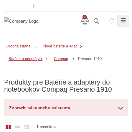
0
☰
Úvodná strana
Nové batérie a adaptéry
Presario 1910
Batérie a adaptéry do notebookov
Compaq
Produkty pre Batérie a adaptéry do
notebookov Compaq Presario 1910
Zobraziť nákupného asistenta
O
T
R
1
produktov