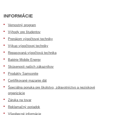
INFORMÁCIE
Vernostný program
Výhody pre študentov
Prenájom výpočtovej techniky
Výkup výpočtovej techniky
Repasovaná výpočtová technika
Batérie Mobile Energy
Skúsenosti našich zákazníkov
Produkty Samsonite
Certifikované mazanie dát
Špeciálna ponuka pre školstvo, zdravotníctvo a neziskové
organizácie
Záruka na tovar
Reklamačný poriadok
Všeobecné informácie