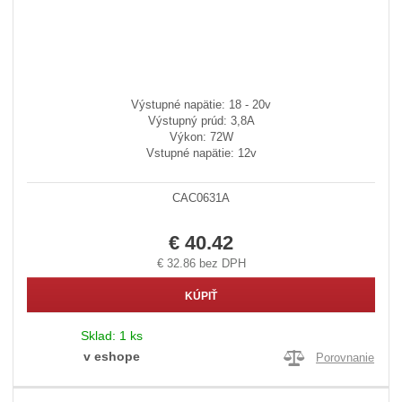
Výstupné napätie: 18 - 20v
Výstupný prúd: 3,8A
Výkon: 72W
Vstupné napätie: 12v
CAC0631A
€ 40.42
€ 32.86 bez DPH
KÚPIŤ
Sklad:
1 ks
v eshope
Porovnanie