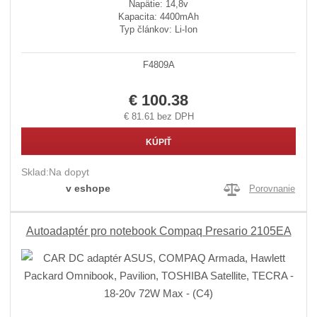
Napätie: 14,8v
Kapacita: 4400mAh
Typ článkov: Li-Ion
F4809A
€ 100.38
€ 81.61 bez DPH
KÚPIŤ
Sklad:
Na dopyt
v eshope
Porovnanie
Autoadaptér pro notebook Compaq Presario 2105EA