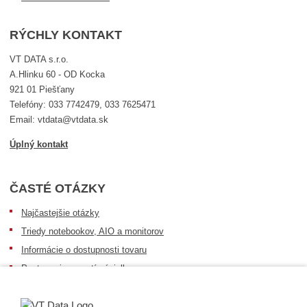
RÝCHLY KONTAKT
VT DATA s.r.o.
A.Hlinku 60 - OD Kocka
921 01 Piešťany
Telefóny: 033 7742479, 033 7625471
Email: vtdata@vtdata.sk
Úplný kontakt
ČASTÉ OTÁZKY
Najčastejšie otázky
Triedy notebookov, AIO a monitorov
Informácie o dostupnosti tovaru
Postup pri prevzatí zásielky
Dopravné podmienky
Sledovanie zásielok