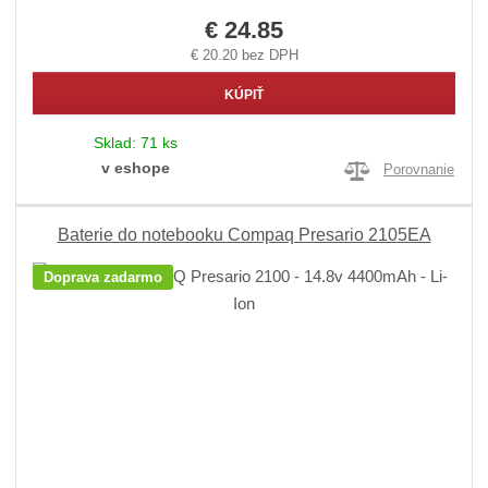
€ 24.85
€ 20.20 bez DPH
KÚPIŤ
Sklad:
71 ks
v eshope
Porovnanie
Baterie do notebooku Compaq Presario 2105EA
Doprava zadarmo