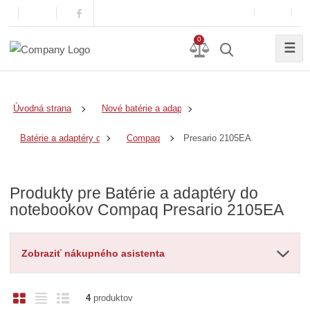
0
☰
Úvodná strana
Nové batérie a adaptéry
Presario 2105EA
Batérie a adaptéry do notebookov
Compaq
Produkty pre Batérie a adaptéry do
notebookov Compaq Presario 2105EA
Zobraziť nákupného asistenta
O
T
R
4
produktov