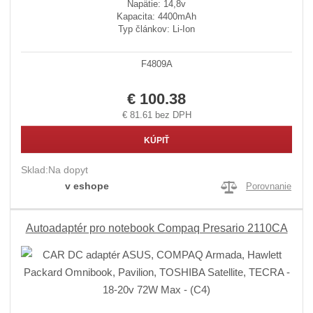
Napätie: 14,8v
Kapacita: 4400mAh
Typ článkov: Li-Ion
F4809A
€ 100.38
€ 81.61 bez DPH
KÚPIŤ
Sklad:
Na dopyt
v eshope
Porovnanie
Autoadaptér pro notebook Compaq Presario 2110CA