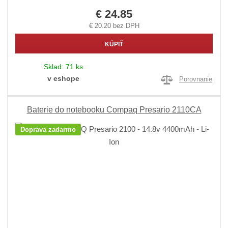
€ 24.85
€ 20.20 bez DPH
KÚPIŤ
Sklad:
71 ks
v eshope
Porovnanie
Baterie do notebooku Compaq Presario 2110CA
Doprava zadarmo