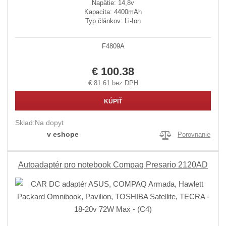
Napätie: 14,8v
Kapacita: 4400mAh
Typ článkov: Li-Ion
F4809A
€ 100.38
€ 81.61 bez DPH
KÚPIŤ
Sklad:
Na dopyt
v eshope
Porovnanie
Autoadaptér pro notebook Compaq Presario 2120AD