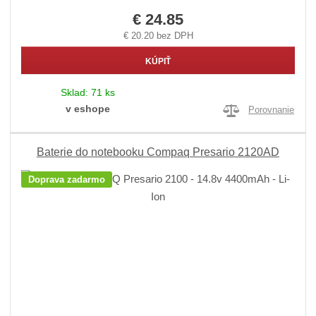
€ 24.85
€ 20.20 bez DPH
KÚPIŤ
Sklad:
71 ks
v eshope
Porovnanie
Baterie do notebooku Compaq Presario 2120AD
Doprava zadarmo