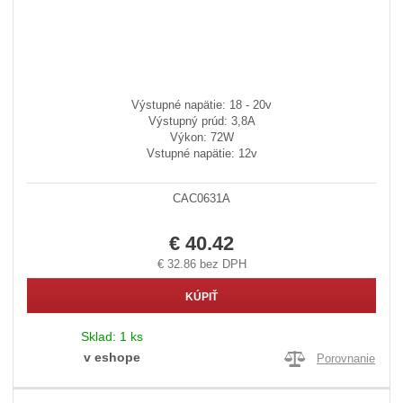
Výstupné napätie: 18 - 20v
Výstupný prúd: 3,8A
Výkon: 72W
Vstupné napätie: 12v
CAC0631A
€ 40.42
€ 32.86 bez DPH
KÚPIŤ
Sklad:
1 ks
v eshope
Porovnanie