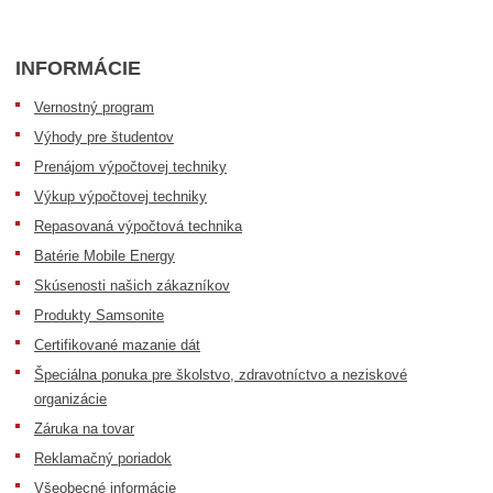
INFORMÁCIE
Vernostný program
Výhody pre študentov
Prenájom výpočtovej techniky
Výkup výpočtovej techniky
Repasovaná výpočtová technika
Batérie Mobile Energy
Skúsenosti našich zákazníkov
Produkty Samsonite
Certifikované mazanie dát
Špeciálna ponuka pre školstvo, zdravotníctvo a neziskové
organizácie
Záruka na tovar
Reklamačný poriadok
Všeobecné informácie