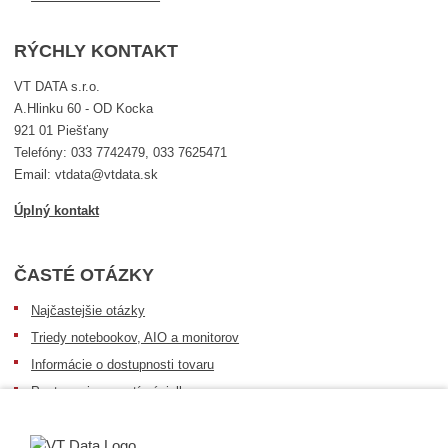
RÝCHLY KONTAKT
VT DATA s.r.o.
A.Hlinku 60 - OD Kocka
921 01 Piešťany
Telefóny: 033 7742479, 033 7625471
Email: vtdata@vtdata.sk
Úplný kontakt
ČASTÉ OTÁZKY
Najčastejšie otázky
Triedy notebookov, AIO a monitorov
Informácie o dostupnosti tovaru
Postup pri prevzatí zásielky
Dopravné podmienky
Sledovanie zásielok