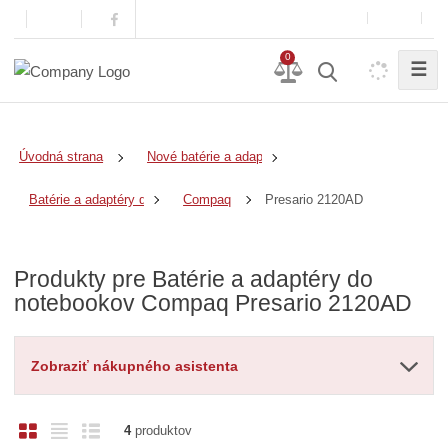
0
☰
Úvodná strana
Nové batérie a adaptéry
Presario 2120AD
Batérie a adaptéry do notebookov
Compaq
Produkty pre Batérie a adaptéry do
notebookov Compaq Presario 2120AD
Zobraziť nákupného asistenta
O
T
R
4
produktov