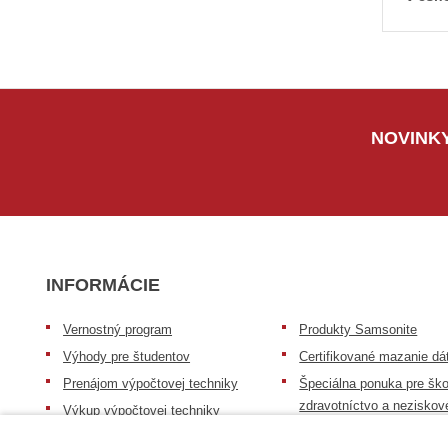
NOVINKY
INFORMÁCIE
Vernostný program
Produkty Samsonite
Výhody pre študentov
Certifikované mazanie dá
Prenájom výpočtovej techniky
Špeciálna ponuka pre ško
zdravotníctvo a neziskov
Výkup výpočtovej techniky
organizácie
Repasovaná výpočtová technika