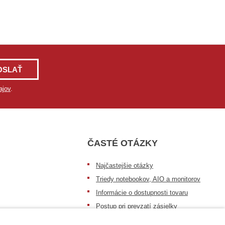
OSLAŤ
ajov
.
ČASTÉ OTÁZKY
Najčastejšie otázky
Triedy notebookov, AIO a monitorov
Informácie o dostupnosti tovaru
Postup pri prevzatí zásielky
Dopravné podmienky