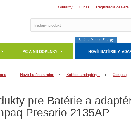
Kontakty
O nás
Registrácia dealera
Batérie Mobile Energy
PC A NB DOPLNKY
NOVÉ BATÉRIE A ADA
rana
Nové batérie a adaptéry
Batérie a adaptéry do notebookov
Compaq
dukty pre Batérie a adapt
paq Presario 2135AP