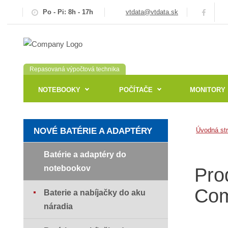
Po - Pi: 8h - 17h
vtdata@vtdata.sk
Repasovaná výpočtová technika
NOTEBOOKY
POČÍTAČE
MONITORY
NOVÉ BATÉRIE A ADAPTÉRY
Úvodná st
Batérie a adaptéry do
notebookov
Pro
Com
Baterie a nabíjačky do aku
náradia