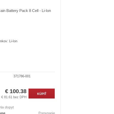
nkov: Li-Ion
371786-001
€ 100.38
KÚPIŤ
€ 81.61 bez DPH
Na dopyt
ope
Porovnanie