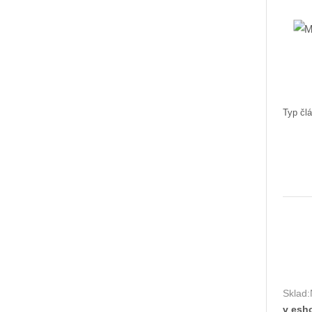
Typ člá
Sklad:
v esh