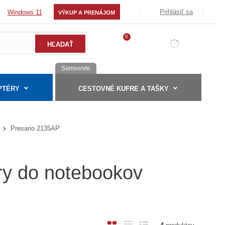
Prihlásiť sa
Windows 11
VÝKUP A PRENÁJOM
0
Samsonite
PTÉRY
CESTOVNÉ KUFRE A TAŠKY
Presario 2135AP
éry do notebookov
O
T
R