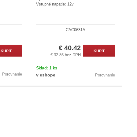
Vstupné napätie: 12v
CAC0631A
€ 40.42
KÚPIŤ
KÚPIŤ
€ 32.86 bez DPH
Sklad:
1 ks
Porovnanie
v eshope
Porovnanie