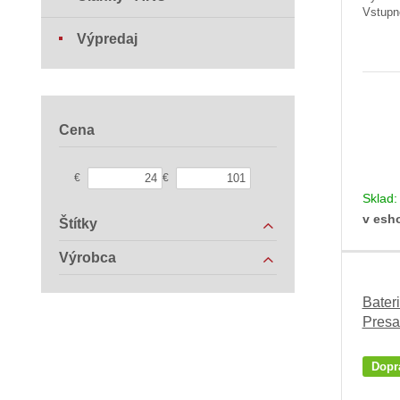
Vstupn
Výpredaj
Cena
€
€
Sklad
v esh
Štítky
Výrobca
Bater
Presa
Dopr