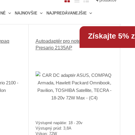
4
produktov
b
a
i
PNÉ
NAJNOVŠIE
NAJPREDÁVANEJŠIE
r
b
a
á
u
d
z
ľ
k
Získajte 5% 
k
k
o
mpaq
Autoadaptér pro notebook Compaq
o
o
v
Presario 2135AP
v
v
ý
ý
ý
v
v
v
ý
ý
ý
p
p
p
i
i
i
s
s
s
Výstupné napätie: 18 - 20v
Výstupný prúd: 3,8A
Výkon: 72W