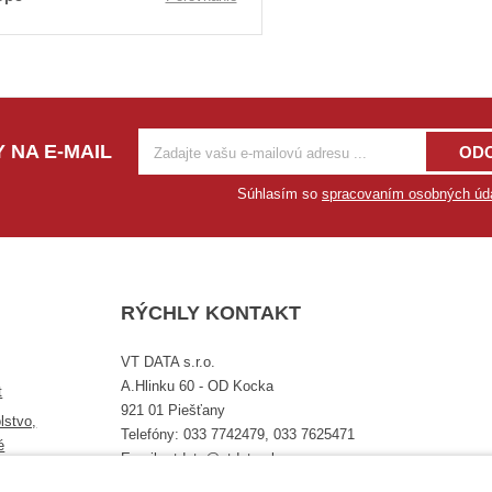
 NA E-MAIL
OD
Súhlasím so
spracovaním osobných úd
RÝCHLY KONTAKT
VT DATA s.r.o.
A.Hlinku 60 - OD Kocka
t
921 01 Piešťany
lstvo,
Telefóny: 033 7742479, 033 7625471
é
Email: vtdata@vtdata.sk