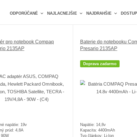
ODPORÚČANÉ
NAJLACNEJŠIE
NAJDRAHŠIE
DOSTU
Ř
a
z
ér pro notebook Compaq
Baterie do notebooku Co
e
rio 2135AP
Presario 2135AP
n
í
p
Doprava zadarmo
r
o
d
u
k
t
ů
né napätie: 19v
Napätie: 14,8v
ný prúd: 4,8A
Kapacita: 4400mAh
: 90W
Typ článkov: Li-Ion