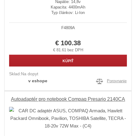
Napätie: 14,8v
Kapacita: 4400mAh
Typ článkov: Li-Ion
F4809A
€ 100.38
€ 81.61 bez DPH
KÚPIŤ
Sklad:
Na dopyt
v eshope
Porovnanie
Autoadaptér pro notebook Compaq Presario 2140CA