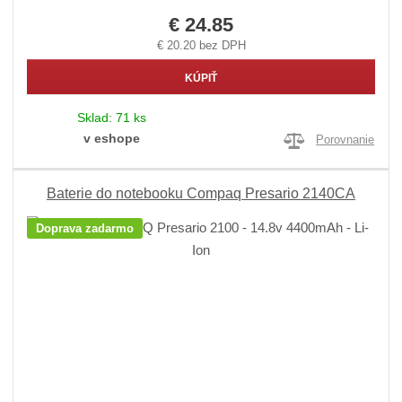
€ 24.85
€ 20.20 bez DPH
KÚPIŤ
Sklad:
71 ks
v eshope
Porovnanie
Baterie do notebooku Compaq Presario 2140CA
Doprava zadarmo