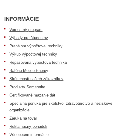
INFORMÁCIE
Vernostný program
Výhody pre študentov
Prenájom výpočtovej techniky
Výkup výpočtovej techniky
Repasovaná výpočtová technika
Batérie Mobile Energy
Skúsenosti našich zákazníkov
Produkty Samsonite
Certifikované mazanie dát
Špeciálna ponuka pre školstvo, zdravotníctvo a neziskové
organizácie
Záruka na tovar
Reklamačný poriadok
Všeobecné informácie