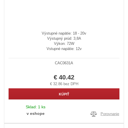
Výstupné napätie: 18 - 20v
Výstupný prúd: 3,8A
Výkon: 72W
Vstupné napätie: 12v
CAC0631A
€ 40.42
€ 32.86 bez DPH
KÚPIŤ
Sklad:
1 ks
v eshope
Porovnanie