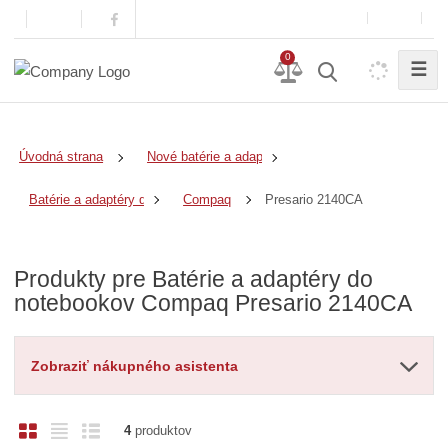
0
☰
Úvodná strana
Nové batérie a adaptéry
Presario 2140CA
Batérie a adaptéry do notebookov
Compaq
Produkty pre Batérie a adaptéry do
notebookov Compaq Presario 2140CA
Zobraziť nákupného asistenta
O
T
R
4
produktov