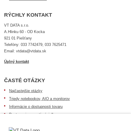
RÝCHLY KONTAKT
VT DATA s.r.o.
A.Hlinku 60 - OD Kocka
921 01 Piešťany
Telefóny: 033 7742479, 033 7625471
Email: vtdata@vtdata.sk
Úplný kontakt
ČASTÉ OTÁZKY
Najčastejšie otázky
Triedy notebookov, AIO a monitorov
Informácie o dostupnosti tovaru
Postup pri prevzatí zásielky
Dopravné podmienky
Sledovanie zásielok