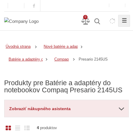
0
☰
Úvodná strana
Nové batérie a adaptéry
Presario 2145US
Batérie a adaptéry do notebookov
Compaq
Produkty pre Batérie a adaptéry do
notebookov Compaq Presario 2145US
Zobraziť nákupného asistenta
O
T
R
4
produktov