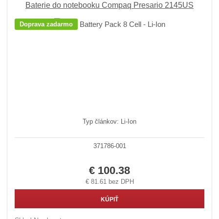
Baterie do notebooku Compaq Presario 2145US
Doprava zadarmo
Typ článkov: Li-Ion
371786-001
€ 100.38
€ 81.61 bez DPH
KÚPIŤ