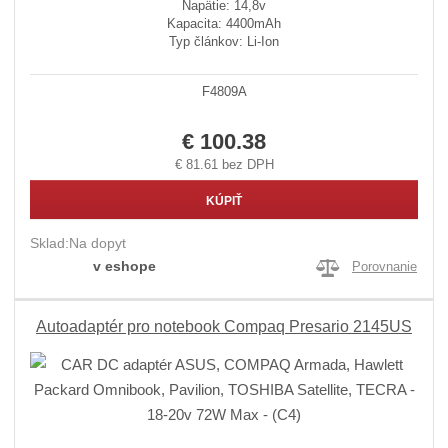
Napätie: 14,8v
Kapacita: 4400mAh
Typ článkov: Li-Ion
F4809A
€ 100.38
€ 81.61 bez DPH
KÚPIŤ
Sklad:
Na dopyt
v eshope
Porovnanie
Autoadaptér pro notebook Compaq Presario 2145US