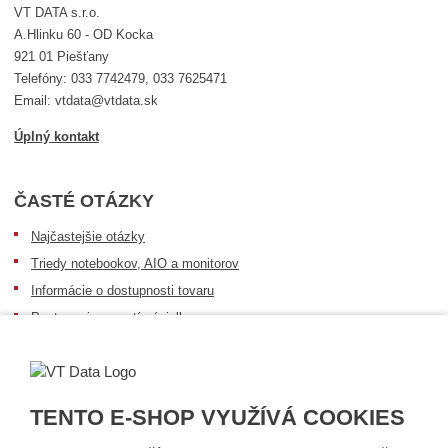
VT DATA s.r.o.
A.Hlinku 60 - OD Kocka
921 01 Piešťany
Telefóny: 033 7742479, 033 7625471
Email: vtdata@vtdata.sk
Úplný kontakt
ČASTÉ OTÁZKY
Najčastejšie otázky
Triedy notebookov, AIO a monitorov
Informácie o dostupnosti tovaru
Postup pri prevzatí zásielky
Dopravné podmienky
Sledovanie zásielok
TENTO E-SHOP VYUŽÍVÁ COOKIES