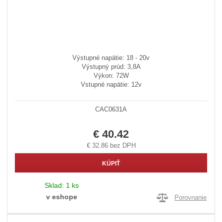
Výstupné napätie: 18 - 20v
Výstupný prúd: 3,8A
Výkon: 72W
Vstupné napätie: 12v
CAC0631A
€ 40.42
€ 32.86 bez DPH
KÚPIŤ
Sklad:
1 ks
v eshope
Porovnanie