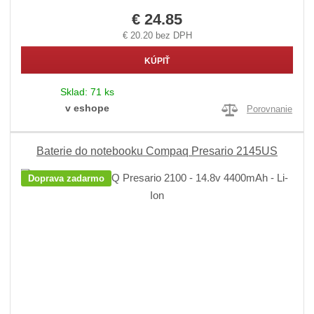
€ 24.85
€ 20.20 bez DPH
KÚPIŤ
Sklad:
71 ks
v eshope
Porovnanie
Baterie do notebooku Compaq Presario 2145US
Doprava zadarmo