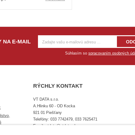
 NA E-MAIL
OD
Súhlasím so
spracovaním osobných úd
RÝCHLY KONTAKT
VT DATA s.r.o.
A.Hlinku 60 - OD Kocka
t
921 01 Piešťany
lstvo,
Telefóny: 033 7742479, 033 7625471
é
Email: vtdata@vtdata.sk