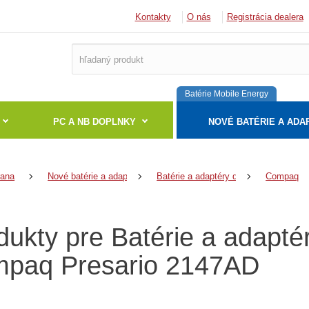
Kontakty
O nás
Registrácia dealera
Batérie Mobile Energy
PC A NB DOPLNKY
NOVÉ BATÉRIE A ADA
rana
Nové batérie a adaptéry
Batérie a adaptéry do notebookov
Compaq
dukty pre Batérie a adapt
paq Presario 2147AD