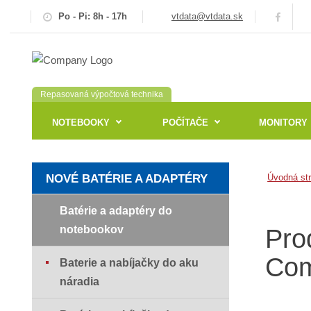
Po - Pi: 8h - 17h
vtdata@vtdata.sk
Repasovaná výpočtová technika
NOTEBOOKY
POČÍTAČE
MONITORY
NOVÉ BATÉRIE A ADAPTÉRY
Úvodná st
Batérie a adaptéry do
notebookov
Pro
Com
Baterie a nabíjačky do aku
náradia