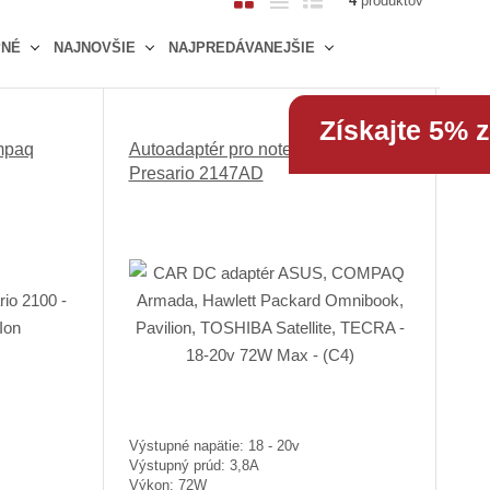
4
produktov
b
a
i
PNÉ
NAJNOVŠIE
NAJPREDÁVANEJŠIE
r
b
a
á
u
d
z
ľ
k
Získajte 5% 
k
k
o
mpaq
Autoadaptér pro notebook Compaq
o
o
v
Presario 2147AD
v
v
ý
ý
ý
v
v
v
ý
ý
ý
p
p
p
i
i
i
s
s
s
Výstupné napätie: 18 - 20v
Výstupný prúd: 3,8A
Výkon: 72W