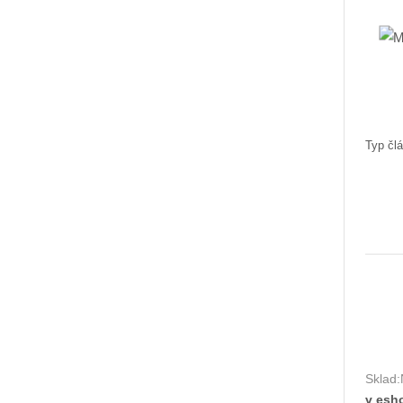
Typ člá
Sklad:
v esh