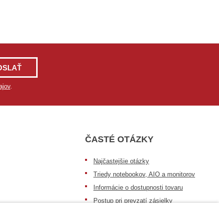
OSLAŤ
ajov
.
ČASTÉ OTÁZKY
Najčastejšie otázky
Triedy notebookov, AIO a monitorov
Informácie o dostupnosti tovaru
Postup pri prevzatí zásielky
Dopravné podmienky