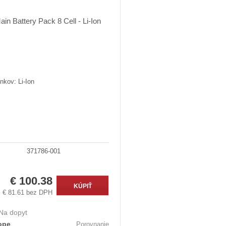
nkov: Li-Ion
371786-001
€ 100.38
KÚPIŤ
€ 81.61 bez DPH
Na dopyt
ope
Porovnanie