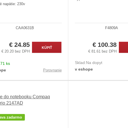
é napätie: 230v
CAA0631B
F4809A
€ 24.85
€ 100.38
KÚPIŤ
€ 20.20 bez DPH
€ 81.61 bez DPH
Sklad:
Na dopyt
:
71 ks
v eshope
ope
Porovnanie
ie do notebooku Compaq
rio 2147AD
ava zadarmo