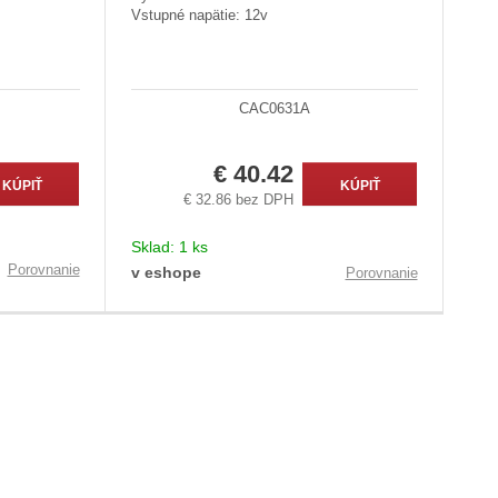
Vstupné napätie: 12v
CAC0631A
€ 40.42
KÚPIŤ
KÚPIŤ
€ 32.86 bez DPH
Sklad:
1 ks
Porovnanie
v eshope
Porovnanie