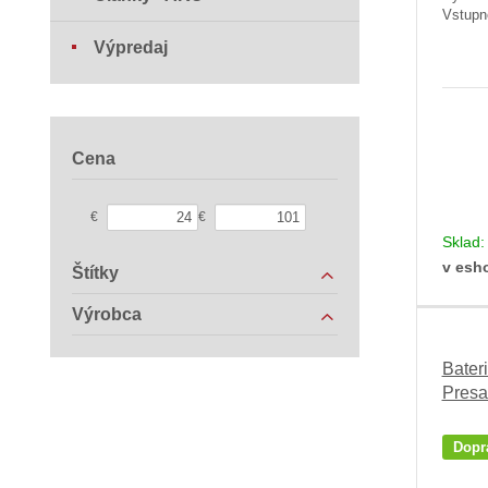
Vstupn
Výpredaj
Cena
€
€
Sklad
v esh
Štítky
Výrobca
Bater
Presa
Dopr