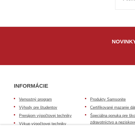
NOVINKY
INFORMÁCIE
Vernostný program
Produkty Samsonite
Výhody pre študentov
Certifikované mazanie dá
Prenájom výpočtovej techniky
Špeciálna ponuka pre ško
zdravotníctvo a neziskov
Výkup výpočtovej techniky
organizácie
Repasovaná výpočtová technika