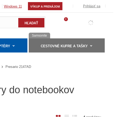
Prihlásiť sa
Windows 11
VÝKUP A PRENÁJOM
0
Samsonite
PTÉRY
CESTOVNÉ KUFRE A TAŠKY
Presario 2147AD
éry do notebookov
O
T
R