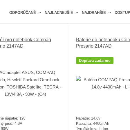
ODPORÚČANÉ
NAJLACNEJŠIE
NAJDRAHŠIE
DOSTU
Ř
a
z
ér pro notebook Compaq
Baterie do notebooku Co
e
rio 2147AD
Presario 2147AD
n
í
p
Doprava zadarmo
r
o
d
u
k
t
ů
né napätie: 19v
Napätie: 14,8v
ný prúd: 4,8A
Kapacita: 4400mAh
: 90W
Typ článkov: Li-Ion