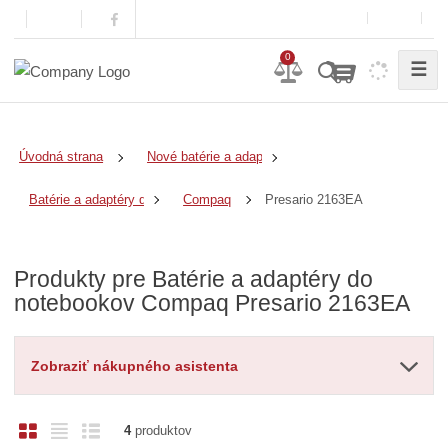
0
☰
Úvodná strana
Nové batérie a adaptéry
Presario 2163EA
Batérie a adaptéry do notebookov
Compaq
Produkty pre Batérie a adaptéry do
notebookov Compaq Presario 2163EA
Zobraziť nákupného asistenta
O
T
R
4
produktov