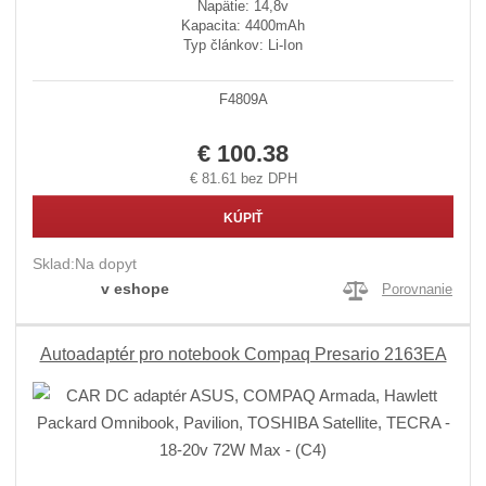
Napätie: 14,8v
Kapacita: 4400mAh
Typ článkov: Li-Ion
F4809A
€ 100.38
€ 81.61 bez DPH
KÚPIŤ
Sklad:
Na dopyt
v eshope
Porovnanie
Autoadaptér pro notebook Compaq Presario 2163EA