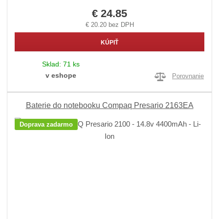
€ 24.85
€ 20.20 bez DPH
KÚPIŤ
Sklad:
71 ks
v eshope
Porovnanie
Baterie do notebooku Compaq Presario 2163EA
Doprava zadarmo