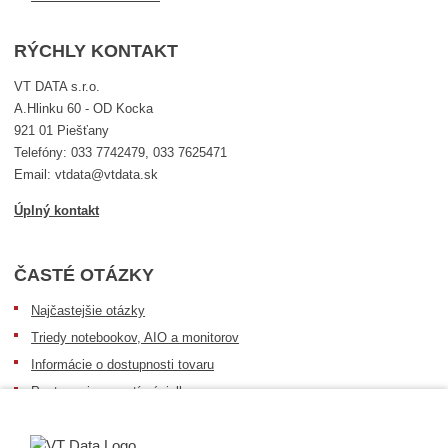
RÝCHLY KONTAKT
VT DATA s.r.o.
A.Hlinku 60 - OD Kocka
921 01 Piešťany
Telefóny: 033 7742479, 033 7625471
Email: vtdata@vtdata.sk
Úplný kontakt
ČASTÉ OTÁZKY
Najčastejšie otázky
Triedy notebookov, AIO a monitorov
Informácie o dostupnosti tovaru
Postup pri prevzatí zásielky
Dopravné podmienky
Sledovanie zásielok