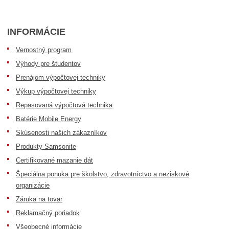
INFORMÁCIE
Vernostný program
Výhody pre študentov
Prenájom výpočtovej techniky
Výkup výpočtovej techniky
Repasovaná výpočtová technika
Batérie Mobile Energy
Skúsenosti našich zákazníkov
Produkty Samsonite
Certifikované mazanie dát
Špeciálna ponuka pre školstvo, zdravotníctvo a neziskové
organizácie
Záruka na tovar
Reklamačný poriadok
Všeobecné informácie