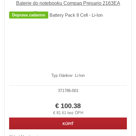
Baterie do notebooku Compaq Presario 2163EA
Doprava zadarmo
Typ článkov: Li-Ion
371786-001
€ 100.38
€ 81.61 bez DPH
KÚPIŤ