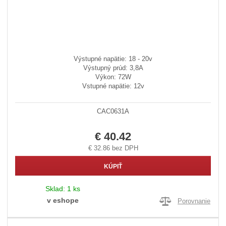
Výstupné napätie: 18 - 20v
Výstupný prúd: 3,8A
Výkon: 72W
Vstupné napätie: 12v
CAC0631A
€ 40.42
€ 32.86 bez DPH
KÚPIŤ
Sklad:
1 ks
v eshope
Porovnanie