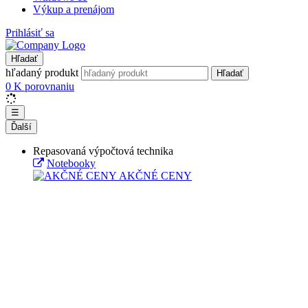
Výkup a prenájom
Prihlásiť sa
Hľadať
hľadaný produkt
Hľadať
0
K porovnaniu
☰
Ďalší
Repasovaná výpočtová technika
Notebooky
AKČNÉ CENY