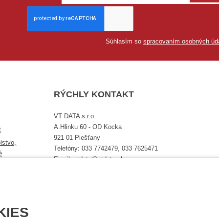
Súhlasím so
spracovaním osobných úd
RÝCHLY KONTAKT
VT DATA s.r.o.
A.Hlinku 60 - OD Kocka
t
921 01 Piešťany
lstvo,
Telefóny: 033 7742479, 033 7625471
é
Email: vtdata@vtdata.sk
Úplný kontakt
KIES