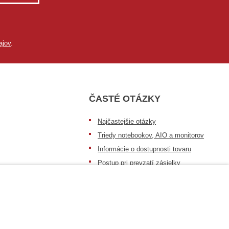
ajov
.
ČASTÉ OTÁZKY
Najčastejšie otázky
Triedy notebookov, AIO a monitorov
Informácie o dostupnosti tovaru
Postup pri prevzatí zásielky
Dopravné podmienky
Sledovanie zásielok