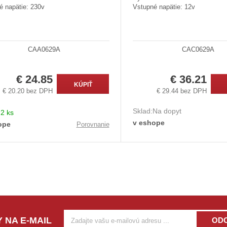
é napätie: 230v
Vstupné napätie: 12v
CAA0629A
CAC0629A
€ 24.85
€ 36.21
KÚPIŤ
€ 20.20 bez DPH
€ 29.44 bez DPH
Sklad:
Na dopyt
:
2 ks
v eshope
ope
Porovnanie
 NA E-MAIL
OD