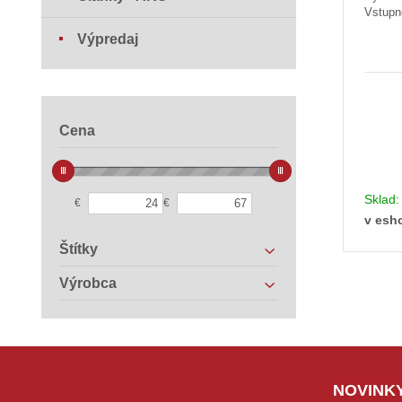
Vstupn
Výpredaj
Cena
Sklad
€
€
v esh
Štítky
Výrobca
NOVINKY