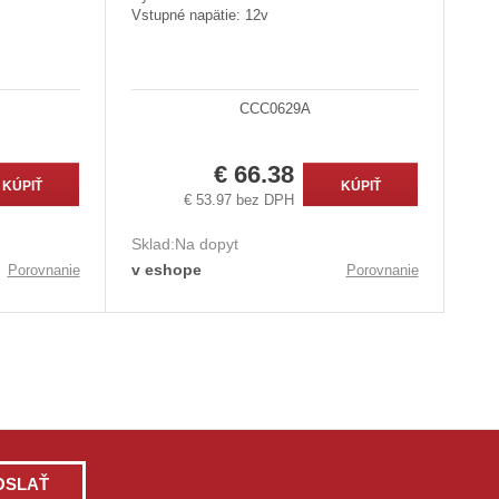
Vstupné napätie: 12v
CCC0629A
€ 66.38
KÚPIŤ
KÚPIŤ
€ 53.97 bez DPH
Sklad:
Na dopyt
v eshope
Porovnanie
Porovnanie
OSLAŤ