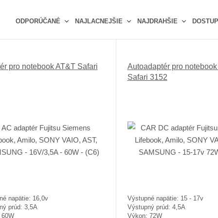
ODPORÚČANÉ
NAJLACNEJŠIE
NAJDRAHŠIE
DOSTU
Ř
a
z
ér pro notebook AT&T Safari
Autoadaptér pro noteboo
e
Safari 3152
n
í
p
r
o
d
u
k
t
ů
né napätie: 16,0v
Výstupné napätie: 15 - 17v
ný prúd: 3,5A
Výstupný prúd: 4,5A
: 60W
Výkon: 72W