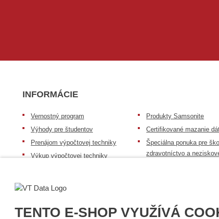
INFORMÁCIE
Vernostný program
Produkty Samsonite
Výhody pre študentov
Certifikované mazanie dá
Prenájom výpočtovej techniky
Špeciálna ponuka pre ško
zdravotníctvo a neziskov
Výkup výpočtovej techniky
organizácie
Repasovaná výpočtová technika
Záruka na tovar
Batérie Mobile Energy
Reklamačný poriadok
Skúsenosti našich zákazníkov
Všeobecné informácie
TENTO E-SHOP VYUŽÍVÁ COO