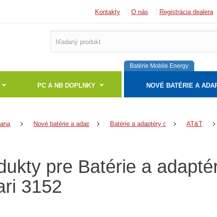
Kontakty
O nás
Registrácia dealera
Batérie Mobile Energy
PC A NB DOPLNKY
NOVÉ BATÉRIE A ADA
rana
Nové batérie a adaptéry
Batérie a adaptéry do notebookov
AT&T
dukty pre Batérie a adapt
ari 3152