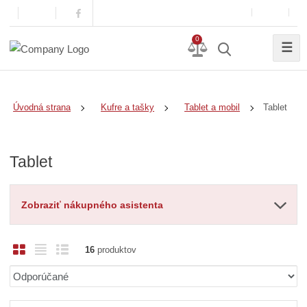
0
☰
Tablet
Úvodná strana
Kufre a tašky
Tablet a mobil
Tablet
Zobraziť nákupného asistenta
O
T
R
16
produktov
b
a
i
Ř
r
b
a
a
á
u
d
z