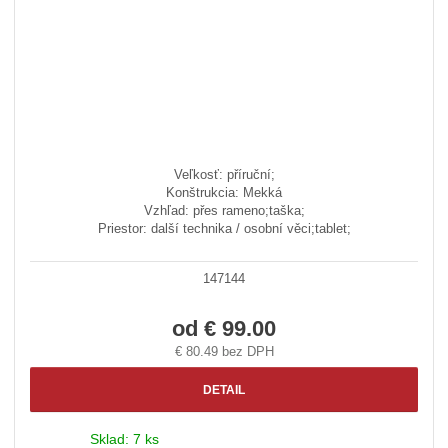
Veľkosť: příruční;
Konštrukcia: Mekká
Vzhľad: přes rameno;taška;
Priestor: další technika / osobní věci;tablet;
147144
od
€ 99.00
€ 80.49 bez DPH
DETAIL
Sklad:
7 ks