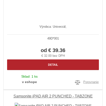
Výrobca: Univerzál;
49D*001
od
€ 39.36
€ 32.00 bez DPH
DETAIL
Sklad:
1 ks
v eshope
Porovnanie
Samsonite iPAD AIR 2 PUNCHED - TABZONE