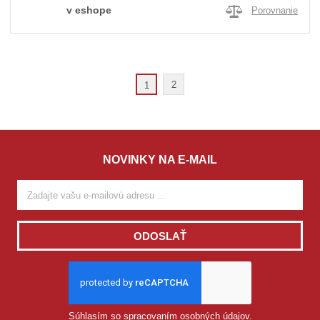
v eshope
Porovnanie
2
1
NOVINKY NA E-MAIL
ODOSLAŤ
Súhlasím so
spracovaním osobných údajov
.