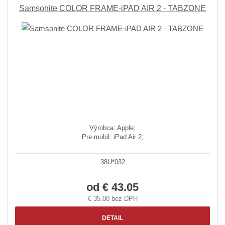
z
ľ
k
e
Samsonite COLOR FRAME-iPAD AIR 2 - TABZONE
n
k
k
o
í
o
o
v
p
v
v
ý
r
ý
ý
v
o
v
v
ý
d
ý
ý
p
u
p
p
i
k
i
i
s
t
ů
s
s
Výrobca: Apple;
Pre mobil: iPad Air 2;
38U*032
od
€ 43.05
€ 35.00 bez DPH
DETAIL