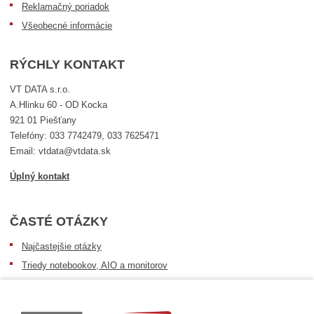
Reklamačný poriadok
Všeobecné informácie
RÝCHLY KONTAKT
VT DATA s.r.o.
A.Hlinku 60 - OD Kocka
921 01 Piešťany
Telefóny: 033 7742479, 033 7625471
Email: vtdata@vtdata.sk
Úplný kontakt
ČASTÉ OTÁZKY
Najčastejšie otázky
Triedy notebookov, AIO a monitorov
Informácie o dostupnosti tovaru
Postup pri prevzatí zásielky