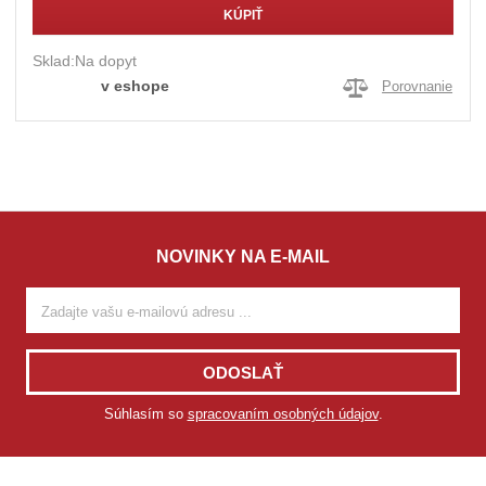
KÚPIŤ
Sklad:
Na dopyt
v eshope
Porovnanie
NOVINKY NA E-MAIL
ODOSLAŤ
Súhlasím so
spracovaním osobných údajov
.