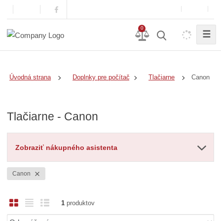
0
☰
Canon
Úvodná strana
Doplnky pre počítače a notebooky
Tlačiarne
Tlačiarne - Canon
Zobraziť nákupného asistenta
Canon
O
T
R
1
produktov
b
a
i
Ř