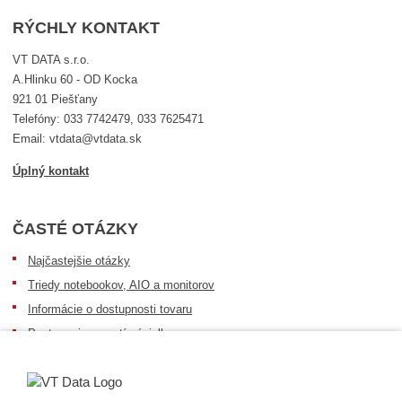
RÝCHLY KONTAKT
VT DATA s.r.o.
A.Hlinku 60 - OD Kocka
921 01 Piešťany
Telefóny: 033 7742479, 033 7625471
Email: vtdata@vtdata.sk
Úplný kontakt
ČASTÉ OTÁZKY
Najčastejšie otázky
Triedy notebookov, AIO a monitorov
Informácie o dostupnosti tovaru
Postup pri prevzatí zásielky
Dopravné podmienky
Sledovanie zásielok