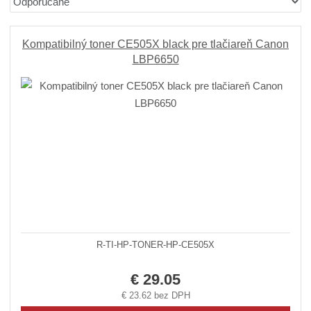
r
b
a
a
á
u
d
z
z
ľ
k
e
Kompatibilný toner CE505X black pre tlačiareň Canon
n
k
k
o
LBP6650
í
o
o
v
p
v
v
ý
r
ý
ý
v
o
v
v
ý
d
ý
ý
p
u
p
p
i
k
i
i
s
t
ů
s
s
R-TI-HP-TONER-HP-CE505X
€ 29.05
€ 23.62 bez DPH