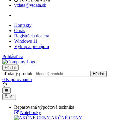
vtdata@vtdata.sk
Kontakty
O nás
Registrácia dealera
Windows 11
Výkup a prenájom
Prihlásiť sa
Hľadať
hľadaný produkt
Hľadať
0
K porovnaniu
☰
Ďalší
Repasovaná výpočtová technika
Notebooky
AKČNÉ CENY