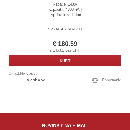
Napätie: 14,8v
Kapacita: 4300mAh
Typ článkov: Li-Ion
S26391-F2598-L200
€ 180.59
€ 146.82 bez DPH
KÚPIŤ
Sklad:
Na dopyt
v eshope
Porovnanie
NOVINKY NA E-MAIL