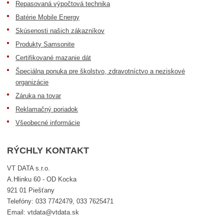
Repasovaná výpočtová technika
Batérie Mobile Energy
Skúsenosti našich zákazníkov
Produkty Samsonite
Certifikované mazanie dát
Špeciálna ponuka pre školstvo, zdravotníctvo a neziskové
organizácie
Záruka na tovar
Reklamačný poriadok
Všeobecné informácie
RÝCHLY KONTAKT
VT DATA s.r.o.
A.Hlinku 60 - OD Kocka
921 01 Piešťany
Telefóny: 033 7742479, 033 7625471
Email: vtdata@vtdata.sk