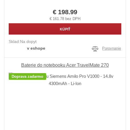
€ 198.99
€ 161.78 bez DPH
KÚPIŤ
Sklad:
Na dopyt
v eshope
Porovnanie
Baterie do notebooku Acer TravelMate 270
Doprava zadarmo