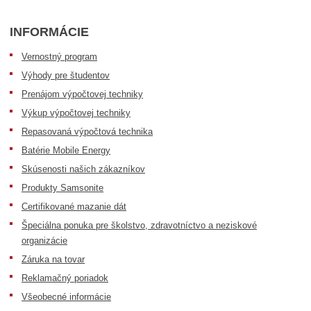
INFORMÁCIE
Vernostný program
Výhody pre študentov
Prenájom výpočtovej techniky
Výkup výpočtovej techniky
Repasovaná výpočtová technika
Batérie Mobile Energy
Skúsenosti našich zákazníkov
Produkty Samsonite
Certifikované mazanie dát
Špeciálna ponuka pre školstvo, zdravotníctvo a neziskové
organizácie
Záruka na tovar
Reklamačný poriadok
Všeobecné informácie