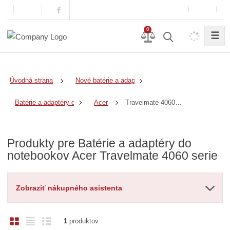
0
☰
Úvodná strana
Nové batérie a adaptéry
Travelmate 4060 serie
Batérie a adaptéry do notebookov
Acer
Produkty pre Batérie a adaptéry do
notebookov Acer Travelmate 4060 serie
Zobraziť nákupného asistenta
O
T
R
1
produktov