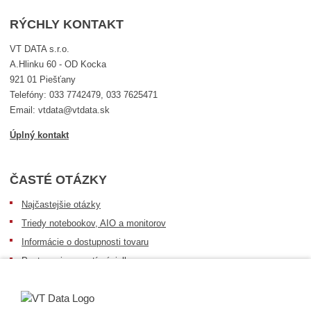
RÝCHLY KONTAKT
VT DATA s.r.o.
A.Hlinku 60 - OD Kocka
921 01 Piešťany
Telefóny: 033 7742479, 033 7625471
Email: vtdata@vtdata.sk
Úplný kontakt
ČASTÉ OTÁZKY
Najčastejšie otázky
Triedy notebookov, AIO a monitorov
Informácie o dostupnosti tovaru
Postup pri prevzatí zásielky
Dopravné podmienky
Sledovanie zásielok