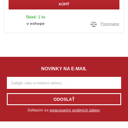
KÚPIŤ
Sklad:
1 ks
v eshope
Porovnanie
NOVINKY NA E-MAIL
ODOSLAŤ
Súhlasím so
spracovaním osobných údajov
.