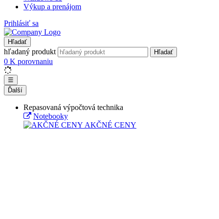
Výkup a prenájom
Prihlásiť sa
Hľadať
hľadaný produkt
Hľadať
0
K porovnaniu
☰
Ďalší
Repasovaná výpočtová technika
Notebooky
AKČNÉ CENY