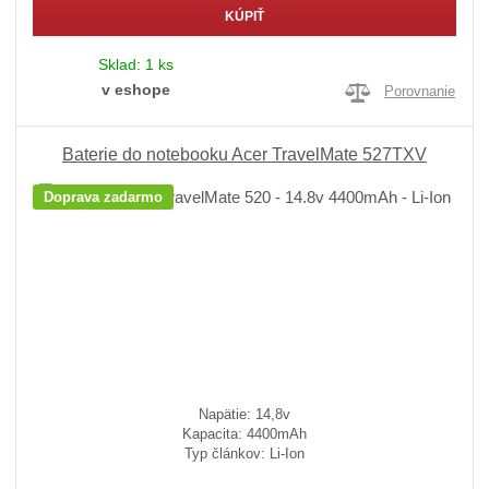
KÚPIŤ
Sklad:
1 ks
v eshope
Porovnanie
Baterie do notebooku Acer TravelMate 527TXV
Doprava zadarmo
Napätie: 14,8v
Kapacita: 4400mAh
Typ článkov: Li-Ion