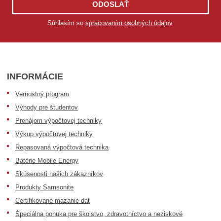
ODOSLAŤ
Súhlasím so
spracovaním osobných údajov
.
INFORMÁCIE
Vernostný program
Výhody pre študentov
Prenájom výpočtovej techniky
Výkup výpočtovej techniky
Repasovaná výpočtová technika
Batérie Mobile Energy
Skúsenosti našich zákazníkov
Produkty Samsonite
Certifikované mazanie dát
Špeciálna ponuka pre školstvo, zdravotníctvo a neziskové