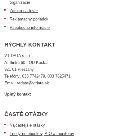
organizácie
Záruka na tovar
Reklamačný poriadok
Všeobecné informácie
RÝCHLY KONTAKT
VT DATA s.r.o.
A.Hlinku 60 - OD Kocka
921 01 Piešťany
Telefóny: 033 7742479, 033 7625471
Email: vtdata@vtdata.sk
Úplný kontakt
ČASTÉ OTÁZKY
Najčastejšie otázky
Triedy notebookov, AIO a monitorov