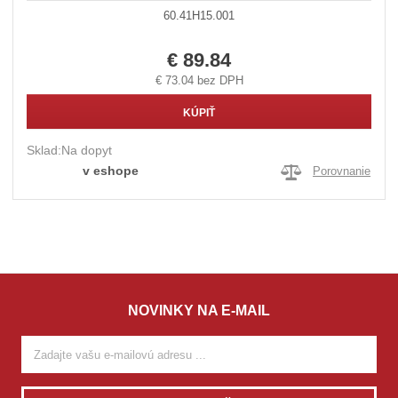
60.41H15.001
€ 89.84
€ 73.04 bez DPH
KÚPIŤ
Sklad:
Na dopyt
v eshope
Porovnanie
NOVINKY NA E-MAIL