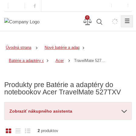
0
☰
Úvodná strana
Nové batérie a adaptéry
TravelMate 527TXV
Batérie a adaptéry do notebookov
Acer
Produkty pre Batérie a adaptéry do
notebookov Acer TravelMate 527TXV
Zobraziť nákupného asistenta
O
T
R
2
produktov