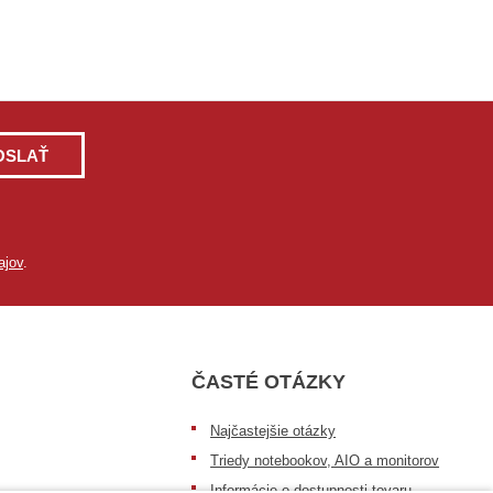
OSLAŤ
ajov
.
ČASTÉ OTÁZKY
Najčastejšie otázky
Triedy notebookov, AIO a monitorov
Informácie o dostupnosti tovaru