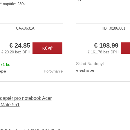
é napätie: 230v
CAA0631A
HBT.0186.001
€ 24.85
€ 198.99
KÚPIŤ
€ 20.20 bez DPH
€ 161.78 bez DPH
Sklad:
Na dopyt
:
71 ks
v eshope
ope
Porovnanie
daptér pro notebook Acer
lMate 551