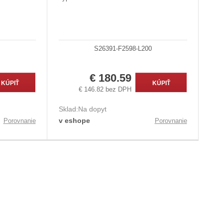
S26391-F2598-L200
€ 180.59
KÚPIŤ
KÚPIŤ
€ 146.82 bez DPH
Sklad:
Na dopyt
v eshope
Porovnanie
Porovnanie