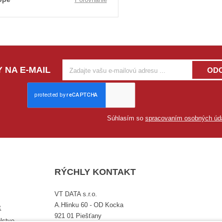
 NA E-MAIL
OD
Súhlasím so
spracovaním osobných úd
RÝCHLY KONTAKT
VT DATA s.r.o.
A.Hlinku 60 - OD Kocka
t
921 01 Piešťany
lstvo,