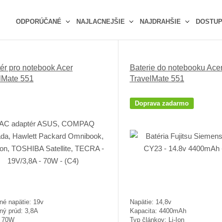
ODPORÚČANÉ
NAJLACNEJŠIE
NAJDRAHŠIE
DOSTU
Ř
a
z
ér pro notebook Acer
Baterie do notebooku Ace
e
lMate 551
TravelMate 551
n
í
p
Doprava zadarmo
r
o
d
u
k
t
ů
né napätie: 19v
Napätie: 14,8v
ný prúd: 3,8A
Kapacita: 4400mAh
: 70W
Typ článkov: Li-Ion