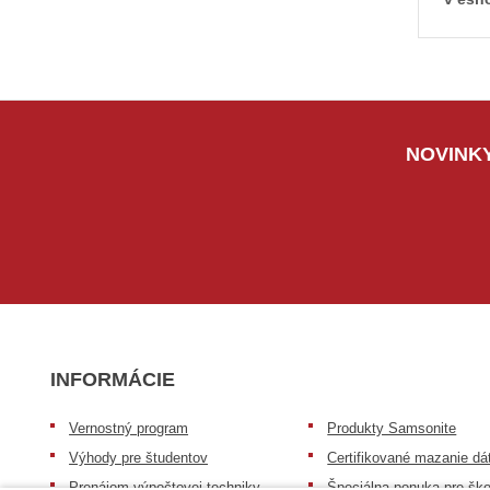
NOVINKY
INFORMÁCIE
Vernostný program
Produkty Samsonite
Výhody pre študentov
Certifikované mazanie dá
Prenájom výpočtovej techniky
Špeciálna ponuka pre ško