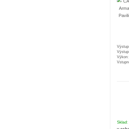
Výstupn
Výstup
Výkon
Vstupn
Sklad
v esh