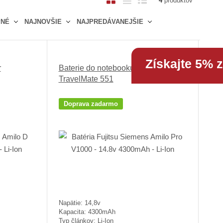
4
produktov
b
a
i
PNÉ
NAJNOVŠIE
NAJPREDÁVANEJŠIE
r
b
a
á
u
d
z
ľ
k
k
k
o
Získajte 5% 
r
Baterie do notebooku Acer
o
o
v
TravelMate 551
v
v
ý
ý
ý
v
Doprava zadarmo
v
v
ý
ý
ý
p
p
p
i
i
i
s
s
s
Napätie: 14,8v
Kapacita: 4300mAh
Typ článkov: Li-Ion