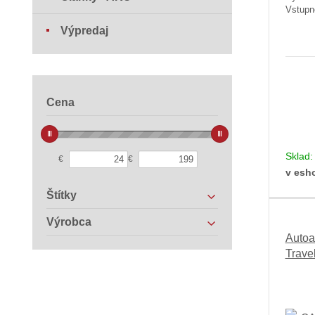
Vstupn
Výpredaj
Cena
Sklad
€
€
v esh
Štítky
Výrobca
Autoa
Trave