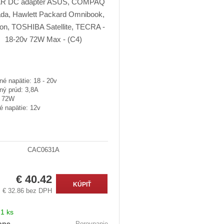
é napätie: 18 - 20v
ný prúd: 3,8A
: 72W
é napätie: 12v
CAC0631A
€ 40.42
KÚPIŤ
€ 32.86 bez DPH
:
1 ks
ope
Porovnanie