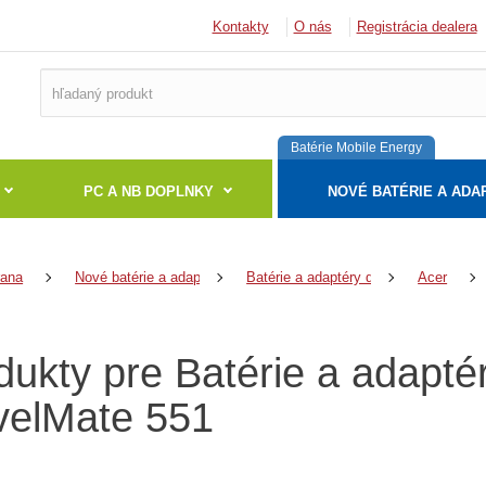
Kontakty
O nás
Registrácia dealera
Batérie Mobile Energy
PC A NB DOPLNKY
NOVÉ BATÉRIE A ADA
rana
Nové batérie a adaptéry
Batérie a adaptéry do notebookov
Acer
dukty pre Batérie a adapté
velMate 551