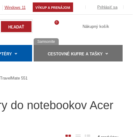
Prihlásiť sa
Windows 11
VÝKUP A PRENÁJOM
0
Nákupný košík
Samsonite
PTÉRY
CESTOVNÉ KUFRE A TAŠKY
TravelMate 551
ry do notebookov Acer
O
T
R